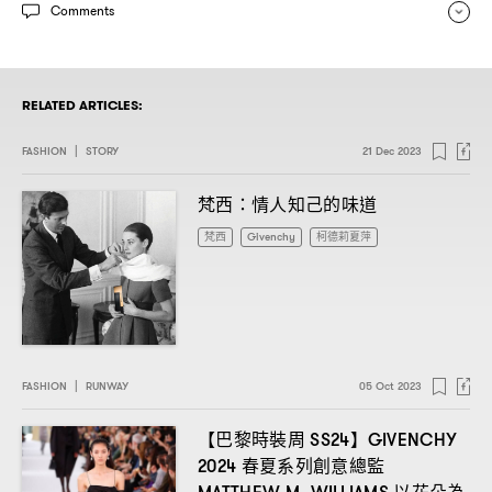
Comments
RELATED ARTICLES:
FASHION
|
STORY
21 Dec 2023
梵西
情人知己的味道
：
梵西
Givenchy
柯德莉夏萍
FASHION
|
RUNWAY
05 Oct 2023
【巴黎時裝周
】
SS24
GIVENCHY
春夏系列創意總監
2024
以花朵為