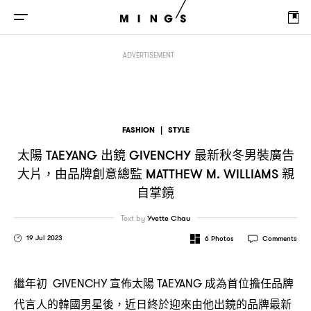
太陽
出鏡
最新秋冬男裝廣告大片
由品牌創意總監
TAEYANG
GIVENCHY
，
MATTH
ADVERTISEMENT
FASHION
|
STYLE
太陽
出鏡
最新秋冬男裝廣告
TAEYANG
GIVENCHY
大片
由品牌創意總監
親
，
MATTHEW M. WILLIAMS
自掌鏡
Text by
Yvette Chau
19 Jul 2023
6
Photos
Comments
繼年初
宣佈太陽
成為首位擔任品牌
GIVENCHY
TAEYANG
代言人的韓國男星後
近日終於迎來由他出鏡的品牌最新
，