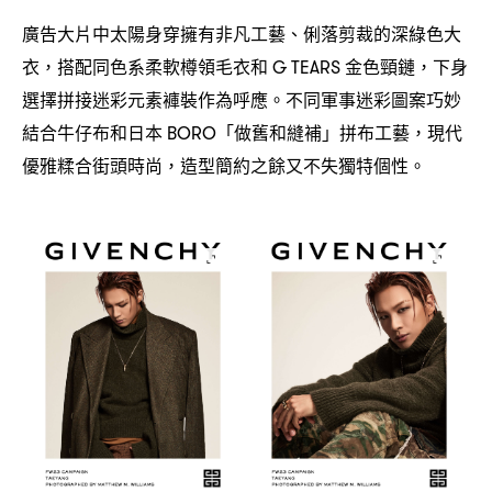
廣告大片中太陽身穿擁有非凡工藝、俐落剪裁的深綠色大
衣
搭配同色系柔軟樽領毛衣和
金色頸鏈
下身
，
G TEARS
，
選擇拼接迷彩元素褲裝作為呼應。不同軍事迷彩圖案巧妙
結合牛仔布和日本
「做舊和縫補」拼布工藝
現代
BORO
，
優雅糅合街頭時尚
造型簡約之餘又不失獨特個性。
，