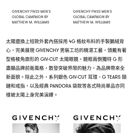
GIVENCHY FW23 MEN'S
GIVENCHY FW23 MEN'S
GLOBAL CAMPAIGN BY
GLOBAL CAMPAIGN BY
MATTHEW M. WILLIAMS
MATTHEW M. WILLIAMS
太陽還換上短款外套內搭採用
格紋布料的手製鵝絨背
4G
心
完美展現
男裝工坊的精湛工藝
頭戴有著
，
GIVENCHY
，
型格稜角廓形的
太陽眼鏡
鏡框兩側獨特
形
GIV-CUT
，
G
盡顯品牌前衛風格
散發突破界限的魅力
為品牌帶來全
，
，
新面貌。除此之外
系列銀色
耳環、
頸
，
GIV-CUT
G TEARS
鏈和戒指
以及經典
袋款等各式時尚單品亦同
，
PANDORA
樣被太陽上身完美演繹。