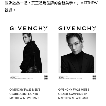
服飾融為一體
真正體現品牌的全新美學。」
，
MATTHEW
說道。
GIVENCHY FW23 MEN'S
GIVENCHY FW23 MEN'S
GLOBAL CAMPAIGN BY
GLOBAL CAMPAIGN BY
MATTHEW M. WILLIAMS
MATTHEW M. WILLIAMS