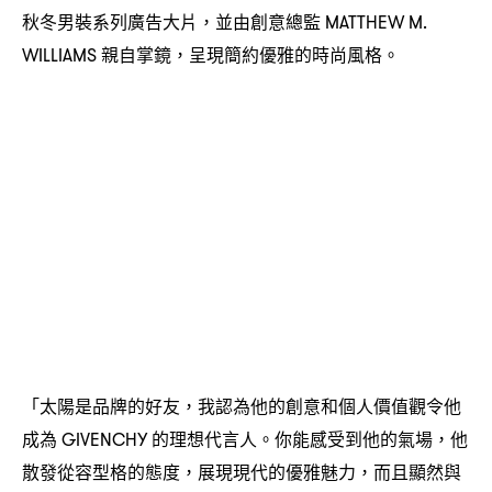
秋冬男裝系列廣告大片
並由創意總監
，
MATTHEW M.
親自掌鏡
呈現簡約優雅的時尚風格。
WILLIAMS
，
「太陽是品牌的好友
我認為他的創意和個人價值觀令他
，
成為
的理想代言人。你能感受到他的氣場
他
GIVENCHY
，
散發從容型格的態度
展現現代的優雅魅力
而且顯然與
，
，