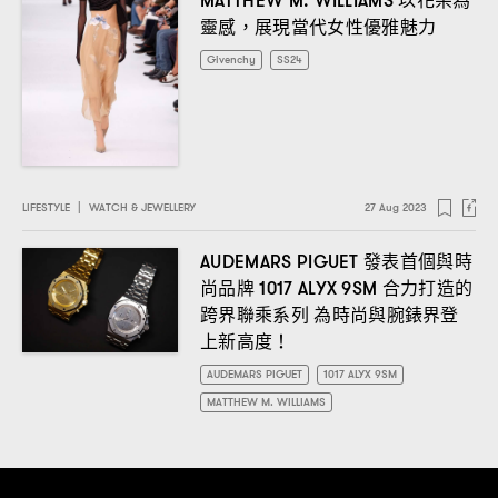
MATTHEW M. WILLIAMS
靈感
展現當代女性優雅魅力
，
Givenchy
SS24
LIFESTYLE
|
WATCH & JEWELLERY
27 Aug 2023
發表首個與時
AUDEMARS PIGUET
尚品牌
合力打造的
1017 ALYX 9SM
跨界聯乘系列
為時尚與腕錶界登
上新高度
！
AUDEMARS PIGUET
1017 ALYX 9SM
MATTHEW M. WILLIAMS