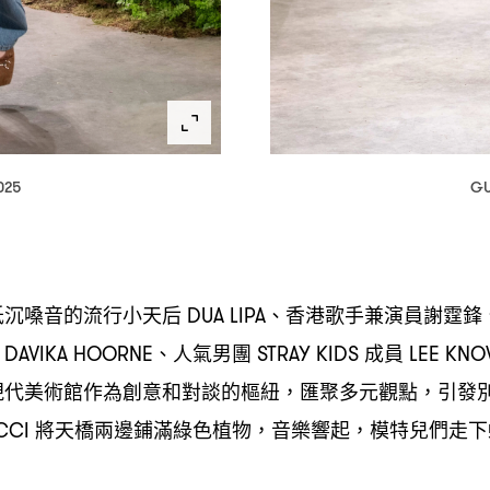
025
GU
低沉嗓音的流行小天后
、香港歌手兼演員謝霆鋒
DUA LIPA
、人氣男團
成員
DAVIKA HOORNE
STRAY KIDS
LEE KN
現代美術館作為創意和對談的樞紐
匯聚多元觀點
引發
，
，
將天橋兩邊鋪滿綠色植物
音樂響起
模特兒們走下
CCI
，
，
。