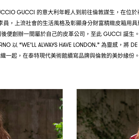
的意大利年輕人到前往倫敦謀生
在位於
CCIO GUCCI
，
李員
上流社會的生活風格及彰顯身分財富精緻皮箱用具
，
利後便創辦一間屬於自己的皮革公司
至此
誕生
，
GUCCI
以
為靈感
將
ARNO
“WE’LL ALWAYS HAVE LONDON.”
，
DE
交織一起
在泰特現代美術館續寫品牌與倫敦的美妙緣份
，