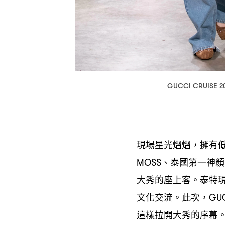
GUCCI CRUISE 2
現場星光熠熠
擁有
，
、泰國第一神顏
MOSS
大秀的座上客。泰特
文化交流。此次
，GU
這樣拉開大秀的序幕