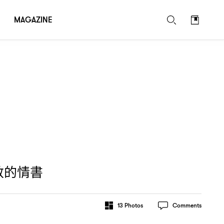
MAGAZINE
敦的情書
13
Photos
Comments