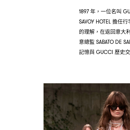
年
一位名叫
1897
，
GU
擔任行
SAVOY HOTEL
的理解
在返回意大
，
意總監
SABATO DE S
記憶與
歷史
GUCCI