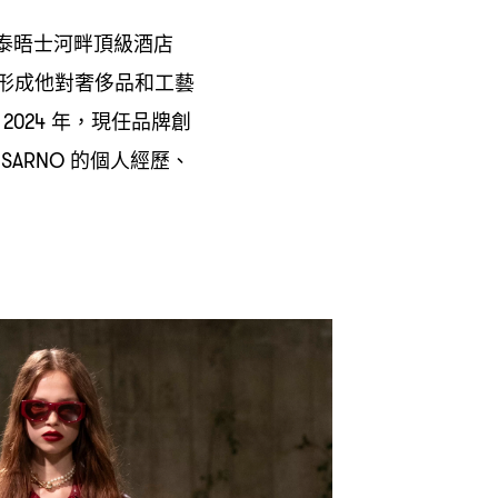
泰晤士河畔頂級酒店
形成他對奢侈品和工藝
。
年
現任品牌創
2024
，
的個人經歷、
 SARNO
。