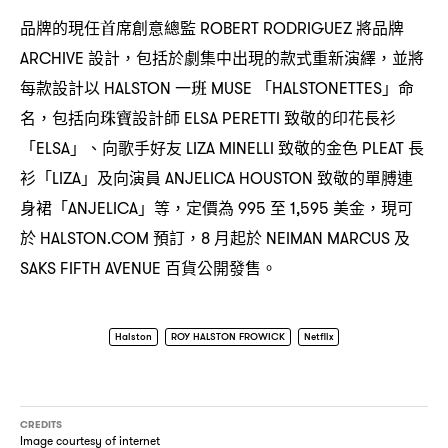
品牌的現任首席創意總監
將品牌
ROBERT RODRIGUEZ
設計
包括於劇集中出現的款式重新演繹
並將
ARCHIVE
，
，
每款設計以
一班
「
」命
HALSTON
MUSE
HALSTONETTES
名
包括向珠寶設計師
致敬的印花長衫
，
ELSA PERETTI
「
」、向歌手好友
致敬的金色
長
ELSA
LIZA MINELLI
PLEAT
衫「
」及向演員
致敬的單膊連
LIZA
ANJELICA HOUSTON
身裙「
」等
定價為
至
美金
現可
ANJELICA
，
995
1,595
，
於
預訂
月起於
及
HALSTON.COM
，8
NEIMAN MARCUS
百貨公開發售。
SAKS FIFTH AVENUE
Halston
ROY HALSTON FROWICK
Netflix
CREDITS
Image courtesy of internet