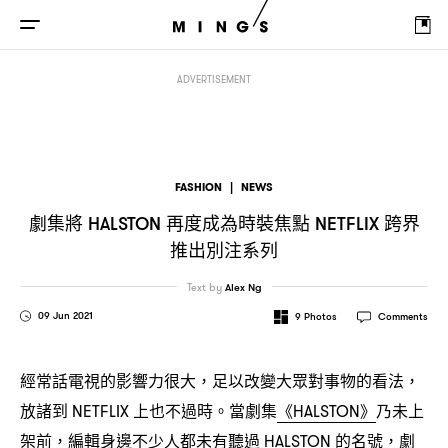
劇集將
再度成為時裝焦點
跨界推出別注系列
HALSTON
NETFLIX
ADVERTISEMENT
FASHION
|
NEWS
劇集將
再度成為時裝焦點
跨界
HALSTON
NETFLIX
推出別注系列
Text by
Alex Ng
09 Jun 2021
9
Photos
Comments
經常話電視的影響力很大
足以改變大眾對事物的看法
，
，
放諸到
上也不過時。當劇集
《
》
乃未上
NETFLIX
HALSTON
架前
編輯身邊不少人都未有聽過
的名號
劇
，
HALSTON
，