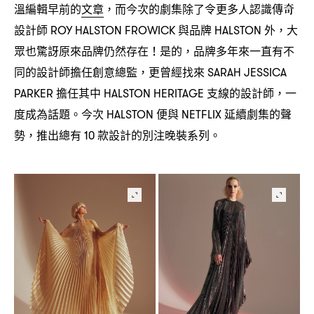
溫編輯早前的
文章
而今次的劇集除了令更多人認識傳奇
，
設計師
與品牌
外
大
ROY HALSTON FROWICK
HALSTON
，
眾也驚訝原來品牌仍然存在
是的
品牌多年來一直有不
！
，
同的設計師擔任創意總監
更曾經找來
，
SARAH JESSICA
擔任其中
支線的設計師
一
PARKER
HALSTON HERITAGE
，
度成為話題。今次
便與
延續劇集的聲
HALSTON
NETFLIX
勢
推出總有
款設計的別注晚裝系列。
，
10