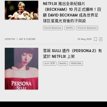
推出全新紀錄片
NETFLIX
《
》
月正式播映
回
BECKHAM
10
！
顧
成為世界足
DAVID BECKHAM
球巨星風光背後的汗與淚
David Beckham
Netflix
Victoria Beckham
LIFESTYLE
|
ART & CULTURE
23 May 2023
雪莉
遺作《
》有
SULLI
PERSONA 2
望於
上架
NETFLIX
Sulli 雪莉
Netflix
PERSONA