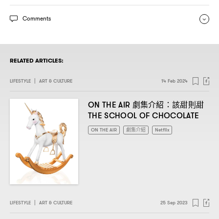
Comments
RELATED ARTICLES:
LIFESTYLE
|
ART & CULTURE
14 Feb 2024
劇集介紹
該甜則甜
ON THE AIR
：
THE SCHOOL OF CHOCOLATE
ON THE AIR
劇集介紹
Netflix
LIFESTYLE
|
ART & CULTURE
25 Sep 2023