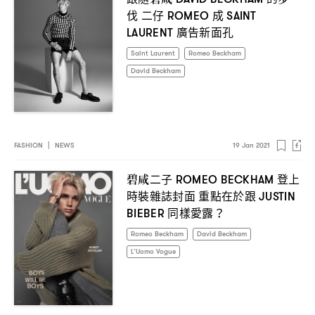
伐
二仔
成
ROMEO
SAINT
廣告新面孔
LAURENT
Saint Laurent
Romeo Beckham
David Beckham
FASHION
|
NEWS
19 Jan 2021
碧咸二子
登上
ROMEO BECKHAM
時裝雜誌封面
重點在於跟
JUSTIN
同樣愛露
BIEBER
？
Romeo Beckham
David Beckham
L’Uomo Vogue