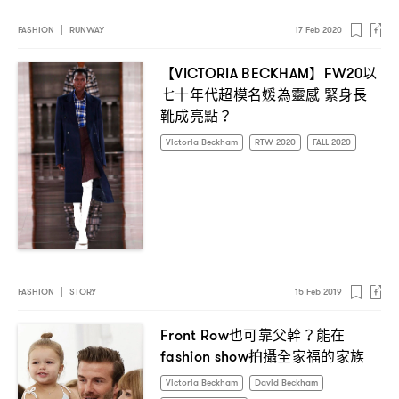
FASHION
|
RUNWAY
17 Feb 2020
【
】
以
VICTORIA BECKHAM
FW20
七十年代超模名媛為靈感
緊身長
靴成亮點
？
Victoria Beckham
RTW 2020
FALL 2020
FASHION
|
STORY
15 Feb 2019
也可靠父幹
能在
Front Row
？
拍攝全家福的家族
fashion show
Victoria Beckham
David Beckham