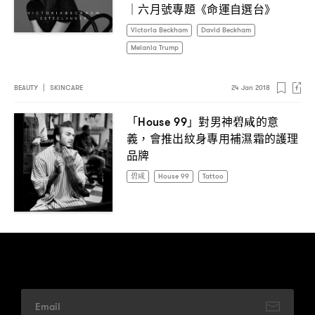
六月號專題《命運自選台》
｜
Victoria Beckham
David Beckham
Melania Trump
BEAUTY
|
SKINCARE
24 Jan 2018
「
」對男神碧咸的意
House 99
義
會推出紋身專用補濕霜的護理
，
品牌
碧咸
House 99
Tattoo