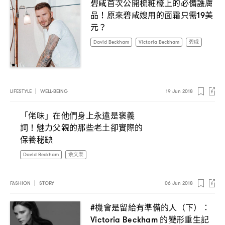
碧咸首次公開梳粧檯上的必備護膚
品
原來碧咸嫂用的面霜只需
美
！
19
元
？
David Beckham
Victoria Beckham
碧咸
LIFESTYLE
|
WELL-BEING
19 Jun 2018
「佬味」在他們身上永遠是褒義
詞
魅力父親的那些老土卻實際的
！
保養秘缺
David Beckham
余文樂
FASHION
|
STORY
06 Jun 2018
機會是留給有準備的人
下
#
（
）：
的變形重生記
Victoria Beckham