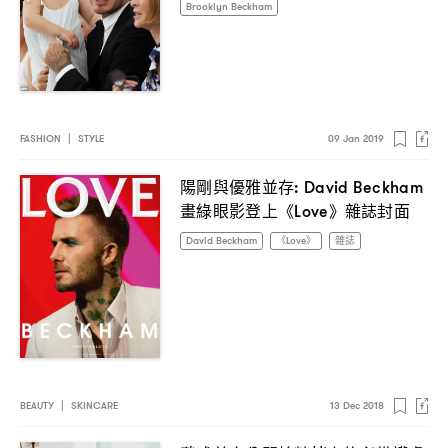
Brooklyn Beckham
FASHION
|
STYLE
09 Jan 2019
陽剛與優雅並存
: David Beckham
畫綠眼影登上《
》雜誌封面
Love
David Beckham
《Love》
雜誌
BEAUTY
|
SKINCARE
13 Dec 2018