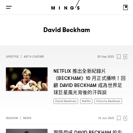
David Beckham
LIFESTYLE
|
ART & CULTURE
25 Sep 2023
推出全新紀錄片
NETFLIX
《
》
月正式播映
回
BECKHAM
10
！
顧
成為世界足
DAVID BECKHAM
球巨星風光背後的汗與淚
David Beckham
Netflix
Victoria Beckham
FASHION
|
NEWS
13 Jun 2021
跟隨碧咸
的步
DAVID BECKHAM