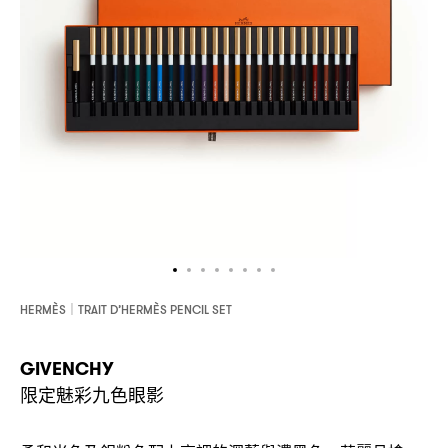
HERMÈS｜TRAIT D’HERMÈS PENCIL SET
GIVENCHY
限定魅彩九色眼影