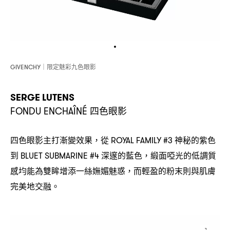
限定魅彩九色眼影
GIVENCHY｜
SERGE LUTENS
四色眼影
FONDU ENCHAÎNÉ
四色眼影主打漸變效果
從
神秘的紫色
，
ROYAL FAMILY #3
到
深邃的藍色
緞面啞光的低調質
BLUET SUBMARINE #4
，
感均能為雙眸增添一絲嫵媚魅惑
而輕盈的粉末則與肌膚
，
完美地交融。