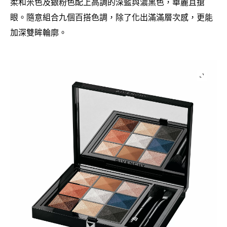
柔和米色及銀粉色配上高調的深藍與濃黑色
華麗且搶
，
眼。隨意組合九個百搭色調
除了化出滿滿層次感
更能
，
，
加深雙眸輪廓。