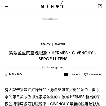
紫紫藍藍的靈魂眼妝
、
、
，HERMÈS
GIVENCHY
SERGE LUTENS
ADVERTISEMENT
BEAUTY
|
MAKEUP
紫紫藍藍的靈魂眼妝
、
、
，HERMÈS
GIVENCHY
SERGE LUTENS
Text by
Holly Chau
14 Nov 2024
11
Photos
Comments
有人說聖誕是紅紅綠綠的
源自聖誕花
樹的顏色
但今
，
／
，
季的節日美妝色卻是紫紫藍藍的。像是
新出的午
HERMÈS
夜藍與葡萄紫幻彩眼線筆、
華麗的限定魅彩九
GIVENCHY