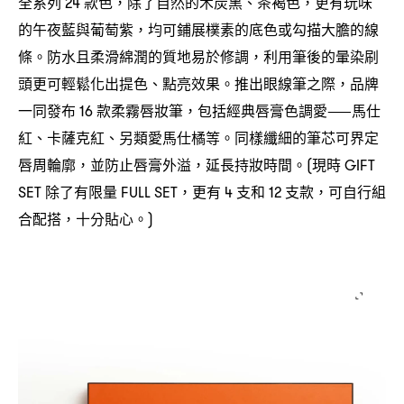
全系列
款色
除了自然的木炭黑、茶褐色
更有玩味
24
，
，
的午夜藍與葡萄紫
均可鋪展樸素的底色或勾描大膽的線
，
條。防水且柔滑綿潤的質地易於修調
利用筆後的暈染刷
，
頭更可輕鬆化出提色、點亮效果。推出眼線筆之際
品牌
，
一同發布
款柔霧唇妝筆
包括經典唇膏色調愛
馬仕
16
，
⸺
紅、卡薩克紅、另類愛馬仕橘等。同樣纖細的筆芯可界定
唇周輪廓
並防止唇膏外溢
延長持妝時間。
現時
，
，
(
GIFT
除了有限量
更有
支和
支款
可自行組
SET
FULL SET，
4
12
，
合配搭
十分貼心。
，
)