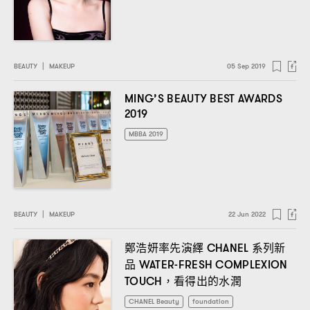
BEAUTY
|
MAKEUP
05 Sep 2019
MING’S BEAUTY BEST AWARDS
2019
MBBA 2019
BEAUTY
|
MAKEUP
22 Jun 2022
鄭浩妍率先演繹
系列新
CHANEL
品
WATER-FRESH COMPLEXION
看得出的水潤
TOUCH，
CHANEL Beauty
foundation