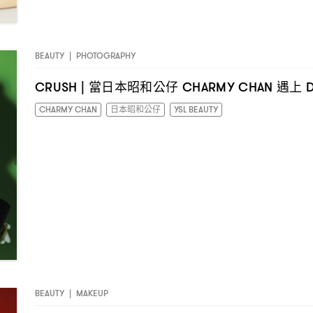
BEAUTY
|
PHOTOGRAPHY
當日本昭和公仔
遇上
CRUSH |
CHARMY CHAN
D
CHARMY CHAN
日本昭和公仔
YSL BEAUTY
BEAUTY
|
MAKEUP