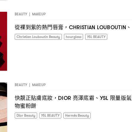
BEAUTY
|
MAKEUP
從裸到紫的熱門唇膏
、
，CHRISTIAN LOUBOUTIN
Christian Louboutin Beauty
hourglass
YSL BEAUTY
BEAUTY
|
MAKEUP
快靚正貼膚底妝
亮澤底霜、
限量版氣
，DIOR
YSL
物蜜粉餅
Dior Beauty
YSL BEAUTY
Hermès Beauty