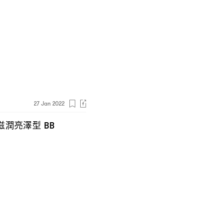
知
27 Jan 2022
滋潤亮澤型
BB