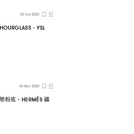
25 Oct 2023
、
HOURGLASS
YSL
06 Mar 2023
墊粉底、
礦
HERMÈS