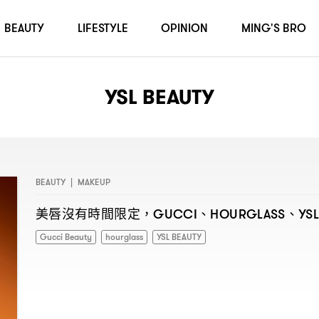
BEAUTY
LIFESTYLE
OPINION
MING'S BRO
YSL BEAUTY
BEAUTY
|
MAKEUP
美唇沒有時間限定
、
、
，GUCCI
HOURGLASS
YS
Gucci Beauty
hourglass
YSL BEAUTY