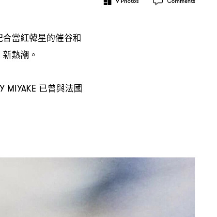
9
Photos
Comments
配合當紅韓星的催谷和
」新熱潮。
已曾與法國
Y MIYAKE