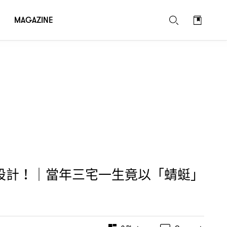
MAGAZINE
設計
當年三宅一生竟以「蜻蜓」
！｜