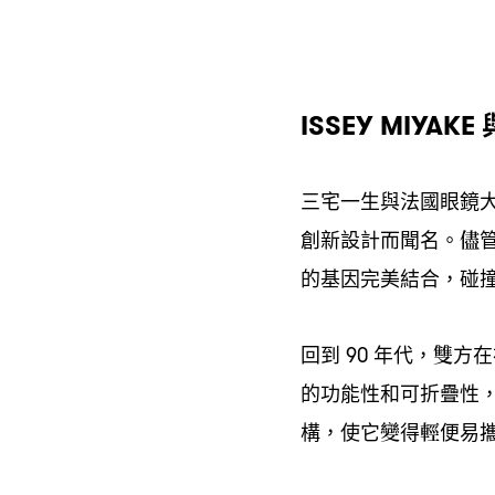
ISSEY MIYAKE
三宅一生與法國眼鏡
創新設計而聞名。儘
的基因完美結合
碰
，
回到
年代
雙方在
90
，
的功能性和可折疊性
構
使它變得輕便易
，