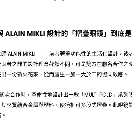
與
設計的「摺疊眼鏡」到底是
ALAIN MIKLI
大師
前者著重功能性的生活化設計
後
ALAIN MIKLI ——
，
管兩者之間的設計理念截然不同
可是雙方在聯名合作之
，
撞出一份新火花來
從而產生一加一大於二的協同效應。
，
初次合作時
革命性地設計出一款「
」系列
，
MULTI-FOLD
其材質結合金屬與塑料
使鏡框可多段式摺疊。此眼鏡
，
，
攜。