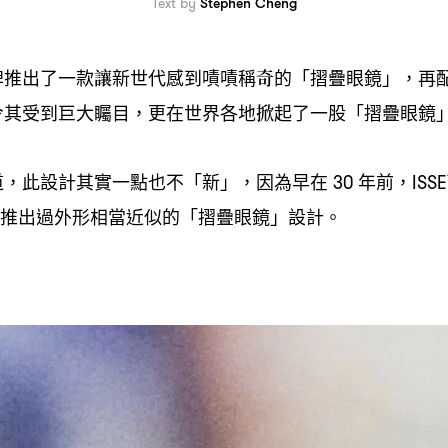
Text by
Stephen Cheng
牌推出了一款讓新世代感到嘖嘖稱奇的「摺疊眼鏡」
再
，
令其受到巨大矚目
更在世界各地掀起了一股「摺疊眼鏡
，
道
此設計其實一點也不「新」
因為早在
年前
，
，
30
，ISSE
推出過外形相當近似的「摺疊眼鏡」設計。