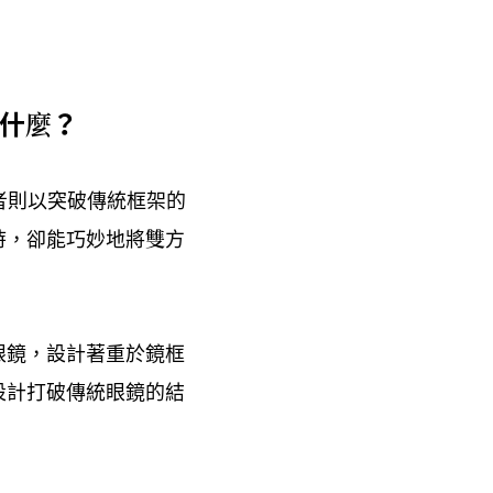
什麼
？
者則以突破傳統框架的
時
卻能巧妙地將雙方
，
眼鏡
設計著重於鏡框
，
設計打破傳統眼鏡的結