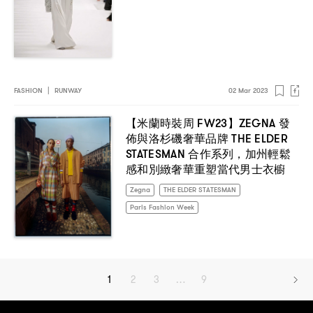
FASHION
|
RUNWAY
02 Mar 2023
FW23
ZEGNA
【米蘭時裝周
】
發
THE ELDER
佈與洛杉磯奢華品牌
STATESMAN
，
合作系列
加州輕鬆
感和別緻奢華重塑當代男士衣櫥
Zegna
THE ELDER STATESMAN
Paris Fashion Week
1
2
3
…
9