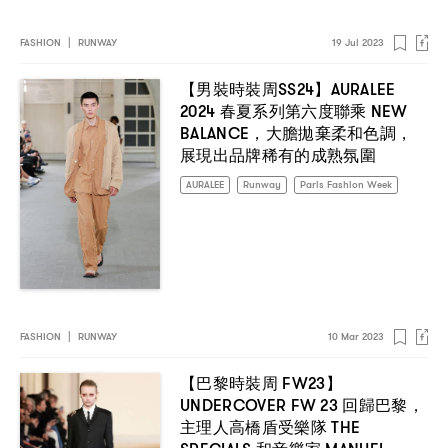
FASHION
|
RUNWAY
19 Jul 2023
SS24
AURALEE
【男裝時裝周
】
2024
NEW
春夏系列第六度聯乘
BALANCE，
，
大膽拋棄柔和色調
展現出品牌稀有的成熟氛圍
AURALEE
Runway
Paris Fashion Week
FASHION
|
RUNWAY
10 Mar 2023
FW23
【巴黎時裝周
】
UNDERCOVER FW 23
，
回歸巴黎
THE
主理人高橋盾受樂隊