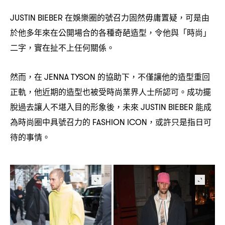
在娛樂圈的號召力固然毋庸置疑
可是由
JUSTIN BIEBER
，
於他多年來在公開場合的各種奇葩造型
令他與「時尚」
，
二字
實在扯不上任何關係。
，
然而
在
的協助下
不僅讓他的造型重回
，
JENNA TYSON
，
正軌
他近期的造型也被受時尚業界人士所認可。成功擺
，
脫過去讓人不堪入目的形象後
未來
能成
，
JUSTIN BIEBER
為時尚圈中具號召力的
或許只是指日可
FASHION ICON，
待的事情。