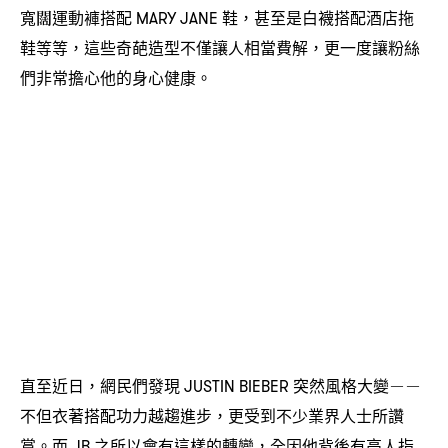
寬闊運動褲搭配
鞋
甚至是白襪搭配酒店拖
MARY JANE
，
鞋等等
這些奇葩造型不僅讓人相當費解
更一度讓粉絲
，
，
們非常擔心他的身心健康。
直至近日
網民們發現
突然風格大變
，
JUSTIN BIEBER
－－
不但衣著搭配功力越趨進步
更受到不少業界人士所讚
，
賞。而
之所以會有這樣的轉變
全因他背後有高人指
JB
，