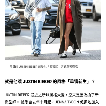
昔日的
最愛以「獨臂式」方式穿著衛衣
JUSTIN BIEBER
就是他讓
的風格「重獲新生」
JUSTIN BIEBER
？
最近之所以風格大變
原來是因為換了新
JUSTIN BIEBER
，
造型師。
據悉自去年十月起
低調地加入
，JENNA TYSON