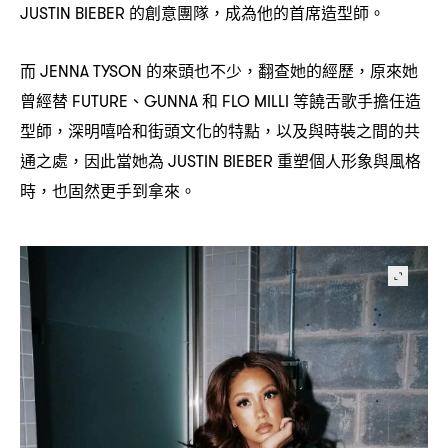
的創意團隊
成為他的首席造型師。
JUSTIN BIEBER
，
而
的來頭也不少
翻查她的經歷
原來她
JENNA TYSON
，
，
曾經替
、
和
等饒舌歌手擔任造
FUTURE
GUNNA
FLO MILLI
型師
深明嘻哈和街頭文化的特點
以及與時裝之間的共
，
，
通之處
因此當她為
重塑個人形象與風格
，
JUSTIN BIEBER
時
也固然更手到拿來。
，