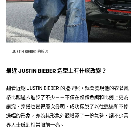
的近照
JUSTIN BIEBER
最近
造型上有什麼改變
JUSTIN BIEBER
？
翻看近期
的造型照
就會發現他的衣著風
JUSTIN BIEBER
，
格比起過去進步了不少
不僅在整體色調和比例上更為
－－
講究
穿搭也變得層次分明
成功擺脫了以往邋遢和不修
，
，
邊幅的形象
亦為其形象外觀增添了一份氣勢
讓不少業
，
．
界人士感到相當眼前一亮。