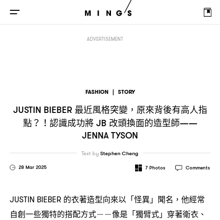
最近風格突變
原來背後有高人指點
認識成功將
改頭換
JUSTIN BIEBER
，
？！
JB
ADVERTISEMENT
FASHION
|
STORY
最近風格突變
原來背後有高人指
JUSTIN BIEBER
，
點
認識成功將
改頭換面的造型師
？！
JB
——
JENNA TYSON
Text by
Stephen Cheng
28 Mar 2025
7
Photos
Comments
的衣著造型向來以「怪異」聞名
他經常
JUSTIN BIEBER
，
自創一些獨特的搭配方式
像是「獨臂式」穿著衛衣、
－－