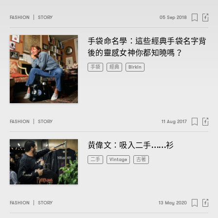
FASHION
|
STORY
05 Sep 2018
手袋命名學
這些經典手袋名字背
：
後的靈感女神你都知曉嗎
？
手袋
經典
Birkin
FASHION
|
STORY
11 Aug 2017
黃偉文
吸入二手
衫
：
……
二手
Vintage
古著
FASHION
|
STORY
13 May 2020