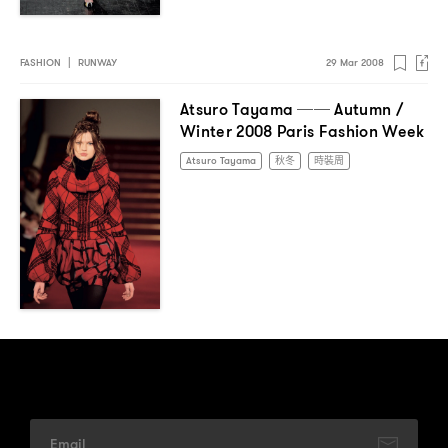
FASHION
|
RUNWAY
29 Mar 2008
Atsuro Tayama ── Autumn /
Winter 2008 Paris Fashion Week
Atsuro Tayama
秋冬
時裝周