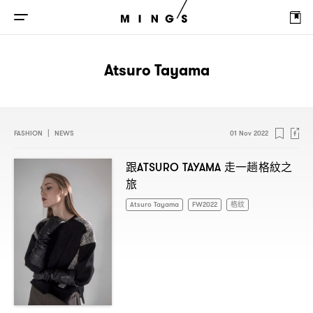
Atsuro Tayama
FASHION
|
NEWS
01 Nov 2022
跟
走一趟格紋之
ATSURO TAYAMA
旅
Atsuro Tayama
FW2022
格紋