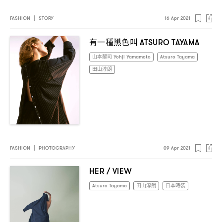
FASHION
|
STORY
16 Apr 2021
有一種黑色叫
ATSURO TAYAMA
山本耀司 Yohji Yamamoto
Atsuro Tayama
田山淳朗
FASHION
|
PHOTOGRAPHY
09 Apr 2021
HER / VIEW
Atsuro Tayama
田山淳朗
日本時裝