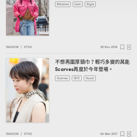
Rihanna
icon
Style
FASHION
|
STYLE
28 Nov 2018
不想再圍厚頸巾
輕巧多變的萬能
？
再度於今年登場。
Scarves
Scarves
絲巾
Gucci
FASHION
|
STYLE
06 Mar 2017