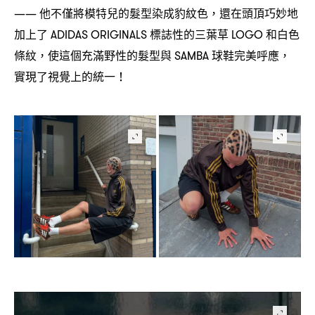
他不僅將模特兒的髮型染成豹紋色
還在頭頂巧妙地
——
，
加上了
標誌性的三葉草
和白色
ADIDAS ORIGINALS
LOGO
條紋
使這個充滿野性的髮型與
球鞋完美呼應
，
SAMBA
，
實現了視覺上的統一
！