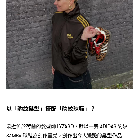
以「豹紋髮型」搭配「豹紋球鞋」
？
最近位於荷蘭的髮型師
就以一雙
豹紋
LYZARD，
ADIDAS
球鞋為創作靈感
創作出令人驚艷的髮型作品
SAMBA
，