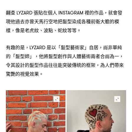
翻查
張貼在個人
裡的作品
就會發
LYZARD
INSTAGRAM
，
現他過去亦曾天馬行空地把髮型染成各種前衛大膽的模
樣
像是老虎紋、波點、蛇紋等等。
，
有趣的是
是以「髮型藝術家」自居
而非單純
，LYZARD
，
的「髮型師」
他將髮型創作與人體藝術兩者合而為一
，
，
令其設計的髮型作品往往能突破傳統的框架
為人們帶來
，
驚艷的視覺效果。