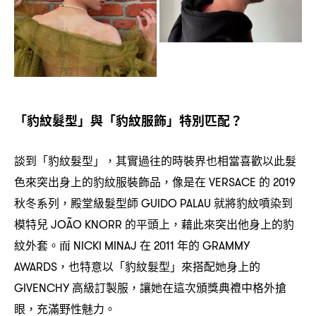
「豹紋髮型」與「豹紋服飾」特別匹配
？
談到「豹紋髮型」
其實過往的時裝界也相當喜歡以此髮
，
色來突出身上的豹紋服裝飾品
像是在
的
，
VERSACE
2019
秋冬系列
殿堂級髮型師
就將豹紋噴染到
，
GUIDO PALAU
模特兒
的平頭上
藉此來突出他身上的豹
JOÃO KNORR
，
紋外套。而
在
年的
NICKI MINAJ
2011
GRAMMY
也特意以「豹紋髮型」來搭配她身上的
AWARDS，
高級訂製服
讓她在這次頒獎典禮中格外搶
GIVENCHY
，
眼
充滿野性魅力。
，