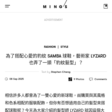
為了搭配心愛的豹紋
球鞋
藝術家
也弄了一頭「豹紋髮型」
SAMBA
，
LYZARD
？
ADVERTISEMENT
FASHION
|
STYLE
為了搭配心愛的豹紋
球鞋
藝術家
SAMBA
，
LYZARD
也弄了一頭「豹紋髮型」
？
Text by
Stephen Cheng
08 Sep 2025
9
Photos
Comments
相信許多人都曾為了一雙心愛的新球鞋
而購買與其風格
，
和色系相配的服裝配飾
但你有否想過用自己的髮型來搭
，
配球鞋呢
今天為大家介紹的髮型師
就因這個大
？
LYZARD