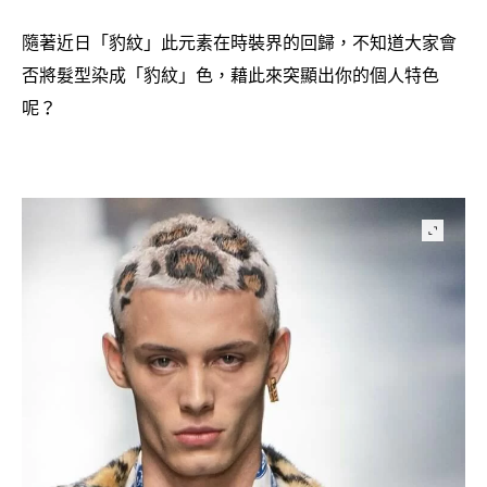
隨著近日「豹紋」此元素在時裝界的回歸
不知道大家會
，
否將髮型染成「豹紋」色
藉此來突顯出你的個人特色
，
呢
？