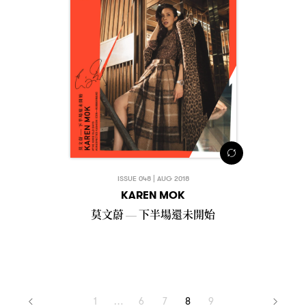
ISSUE 048 | AUG 2018
KAREN MOK
莫文蔚
下半場還未開始
—
1
…
6
7
8
9