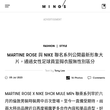
與
聯名系列公開最新形象大片
通過女性足球員宣揚衣服
MARTINE ROSE
NIKE
，
ADVERTISEMENT
FASHION
|
STYLE
與
聯名系列公開最新形象大
MARTINE ROSE
NIKE
片
通過女性足球員宣揚衣服無性別區分
，
Text by
Tony Lee
05 Jul 2023
16
Photos
Comments
聯乘系列早於六
MARTINE ROSE X NIKE SHOX MULE MR4
月的倫敦男裝時裝周中首次登場。至今一直備受期待
而
，
兩大時尚品牌近日再度揭露更多合作內容和單品造型
好
，