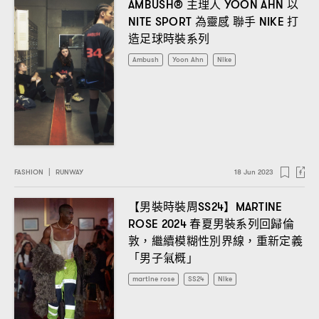
主理人
以
AMBUSH®
YOON AHN
為靈感
聯手
打
NITE SPORT
NIKE
造足球時裝系列
Ambush
Yoon Ahn
Nike
FASHION
|
RUNWAY
18 Jun 2023
【男裝時裝周
】
SS24
MARTINE
春夏男裝系列回歸倫
ROSE 2024
敦
繼續模糊性別界線
重新定義
，
，
「男子氣概」
martine rose
SS24
Nike