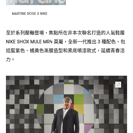
MARTINE ROSE X NIKE
至於系列壓軸登場
焦點所在非本次聯名打造的人氣鞋履
，
莫屬
全新一代推出
種配色
包
NIKE SHOX MULE MR4
，
3
，
括藍紫色、橘黃色漸層造型和黑底噴漆款式
延續青春活
，
力。