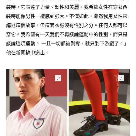
裝時
它表達了力量、韌性和美麗。我希望女性在穿著西
，
裝時能像男性一樣感到強大。不僅如此
雖然我用女性來
，
講述這個故事
但這套衣服沒有性別之分。任何人都可以
，
穿它。我希望有一天我們不再談論運動中的性別
而只是
，
談論這項運動。
一旦一切都被剝奪
就只剩下游戲了。」
，
他在新聞稿中道出。