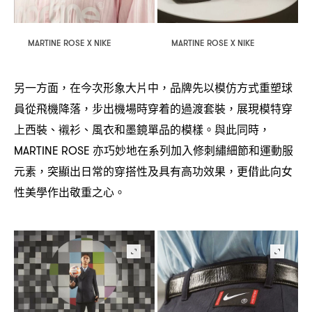
MARTINE ROSE X NIKE
MARTINE ROSE X NIKE
另一方面
在今次形象大片中
品牌先以模仿方式重塑球
，
，
員從飛機降落
步出機場時穿着的過渡套裝
展現模特穿
，
，
上西裝、襯衫、風衣和墨鏡單品的模樣。與此同時
，
亦巧妙地在系列加入修刺繡細節和運動服
MARTINE ROSE
元素
突顯出日常的穿搭性及具有高功效果
更借此向女
，
，
性美學作出敬重之心。