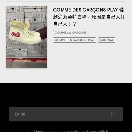
鞋
COMME DES GARÇONS PLAY
款淪落至特賣場
原因是自己人打
，
自己人
！？
COMME des GARÇONS
COMME DES GARÇONS PLAY
CdG PLAY
I have read the
privacy policy
and agree with it.