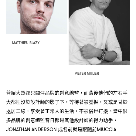
MATTHIEU BLAZY
PIETER MULIER
普羅大眾都只關注品牌的創意總監
而背後他們的左右手
，
大都埋沒於設計師的影子下
等待著被發掘
又或是甘於
，
，
退居二線
享受著正常人的生活
不被俗世打擾。當中很
，
，
多品牌的創意總監昔日都是其他設計師的得力助手
，
成名前就是跟隨前
JONATHAN ANDERSON
MIUCCIA