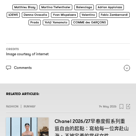
Matthieu Blazy
Martina Tiefenthaler
Balenciaga
Adrian Appiolaza
LOEWE
Demna Gvasalia
Yvan Mispelaere
Valentino
Fabio Zambernardi
Prada
Yohji Yamamoto
COMME des GARÇONS
CREDITS
Image courtesy of internet
Comments
RELATED ARTICLES:
FASHION
|
RUNWAY
14 May 2026
早春度假系列重
Chanel 2026/27
返自由的起點
寫給每一位奔赴山
：
海、不被定義的當代女性