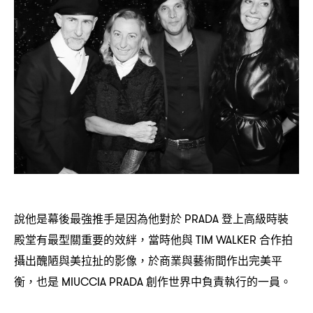
說他是幕後最強推手是因為他對於
登上高級時裝
PRADA
殿堂有最型關重要的效絆
當時他與
合作拍
，
TIM WALKER
攝出醜陋與美拉扯的影像
於商業與藝術間作出完美平
，
衡
也是
創作世界中負責執行的一員。
，
MIUCCIA PRADA