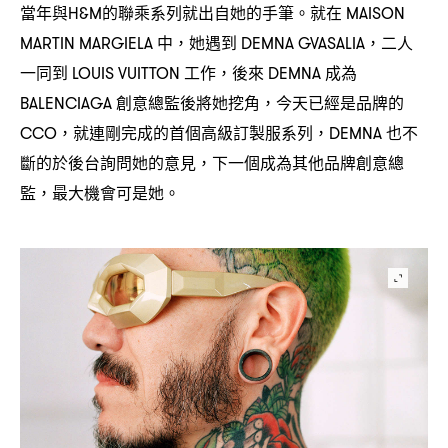
當年與
的聯乘系列就出自她的手筆。就在
H&M
MAISON
中
她遇到
二人
MARTIN MARGIELA
，
DEMNA GVASALIA，
一同到
工作
後來
成為
LOUIS VUITTON
，
DEMNA
創意總監後將她挖角
今天已經是品牌的
BALENCIAGA
，
就連剛完成的首個高級訂製服系列
也不
CCO，
，DEMNA
斷的於後台詢問她的意見
下一個成為其他品牌創意總
，
監
最大機會可是她。
，