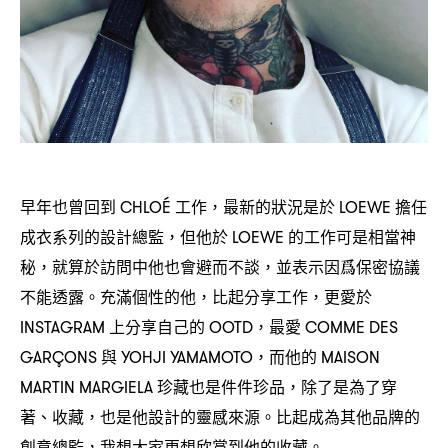
早年也曾回到
工作
最新的狀況是於
擔任
CHLOÉ
，
LOEWE
成衣系列的設計總監
但他於
的工作可是相當神
，
LOEWE
秘
就算於訪問中他也會避而不談
並表示因爲保密協議
，
，
不能透露。充滿個性的他
比起分享工作
更愛於
，
，
上分享自己的
最愛
INSTAGRAM
OOTD，
COMME DES
與
而他的
GARÇONS
YOHJI YAMAMOTO，
MAISON
珍藏也是件件珍品
除了是為了穿
MARTIN MARGIELA
，
著、收藏
也是他設計的靈感來源。比起成為其他品牌的
，
創意總監
我想大家更想欣賞到他的收藏。
，