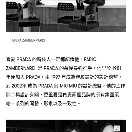
FABIO ZAMBERNARDI
喜愛
的時裝人一定都認識他
PRADA
，FABIO
是
的幕後最強推手
他早於
ZAMBERNARDI
PRADA
，
1981
年便加入
由
年成為鞋履設計的設計總監
PRADA，
1997
，
到
年
成為
與
的設計總監
他的工作
2002
PRADA
MIU MIU
，
除了與設計有關
更重要是負責兩個品牌的所有集團策
，
略、系列的開發、形象以及一致性。