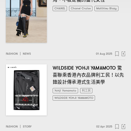
CHANEL
Chanel Cruise
Matthieu Blazy
FASHION
|
NEWS
01 Aug 2025
驚
WILDSIDE YOHJI YAMAMOTO
喜聯乘香港內衣品牌利工民
以先
！
鋒設計傳承港式生活美學
Yohji Yamamoto
利工民
WILDSIDE YOHJI YAMAMOTO
FASHION
|
STORY
02 Apr 2025