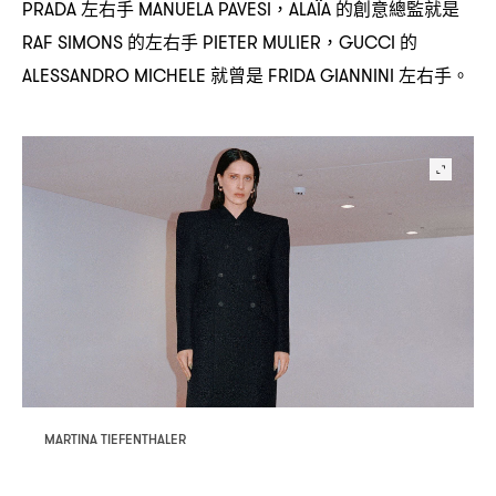
左右手
的創意總監就是
PRADA
MANUELA PAVESI，ALAÏA
的左右手
的
RAF SIMONS
PIETER MULIER，GUCCI
就曾是
左右手。
ALESSANDRO MICHELE
FRIDA GIANNINI
MARTINA TIEFENTHALER