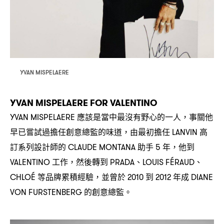
YVAN MISPELAERE
YVAN MISPELAERE FOR VALENTINO
應該是當中最沒有野心的一人
事關他
YVAN MISPELAERE
，
早已嘗試過擔任創意總監的味道
由最初擔任
高
，
LANVIN
訂系列設計師的
助手
年
他到
CLAUDE MONTANA
5
，
工作
然後轉到
、
、
VALENTINO
，
PRADA
LOUIS FÉRAUD
等品牌累積經驗
並曾於
到
年成
CHLOÉ
，
2010
2012
DIANE
的創意總監。
VON FURSTENBERG