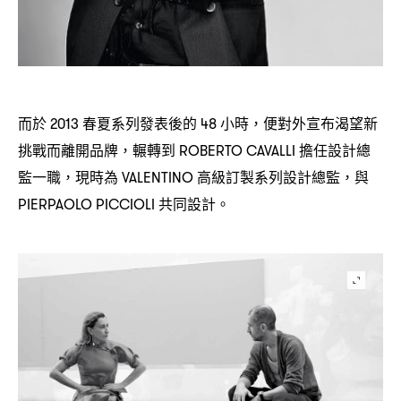
而於
春夏系列發表後的
小時
便對外宣布渴望新
2013
48
，
挑戰而離開品牌
輾轉到
擔任設計總
，
ROBERTO CAVALLI
監一職
現時為
高級訂製系列設計總監
與
，
VALENTINO
，
共同設計。
PIERPAOLO PICCIOLI