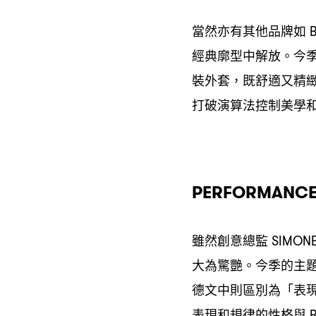
當然亦有其他品牌如
B
經典廓型中解放。今
裝外套
既舒適又精
，
打破演算法控制美學
PERFORMANCE
雖然創意總監
SIMONE
大為驚艷。今季的主
德文中則區別為「表
表現和規律的性格與
B