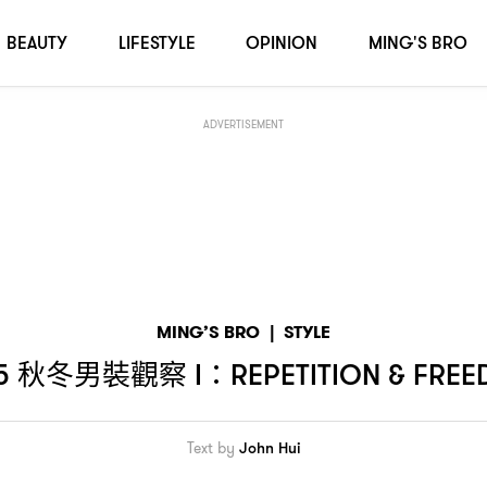
BEAUTY
LIFESTYLE
OPINION
MING'S BRO
ADVERTISEMENT
MING’S BRO
|
STYLE
秋冬男裝觀察
5
I：REPETITION & FRE
Text by
John Hui