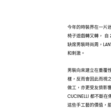
今年的時裝界在一片
椅子遊戲轉又轉
自
，
缺席男裝時尚周
，LAN
和刺激。
男裝向來建立在重覆
樣
反而會因此而視
，
做工
亦更受友儕影
，
都不斷在
CUCINELLI
這些手工藝的價值
，