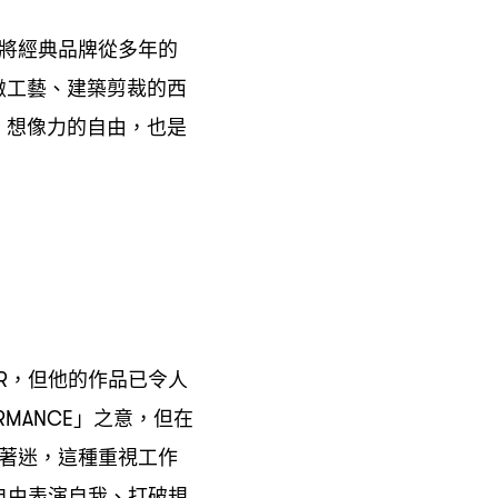
將經典品牌從多年的
緻工藝、建築剪裁的西
、想像力的自由
也是
，
但他的作品已令人
ER，
」之意
但在
RMANCE
，
著迷
這種重視工作
，
自由表演自我、打破規