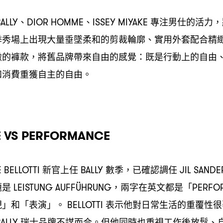
、
、
專注男仕的活力
ALLY
DIOR HOMME
ISSEY MIYAKE
，
季秀場上出現大量垂墜柔和的剪裁輪廓、實用外套配合精
緻的褲款
將舊品牌帶來自由的感覺
既是行動上的自由
，
：
和消費重獲自主的自由。
 VS PERFORMANCE
新官上任
數季
已確認調任
 BELLOTTI
BALLY
，
JIL SAND
題是
兩字在英文都是「
LEISTUNG AUFFÜHRUNG，
PERFO
現」和「表演」。
表示他對日常生活的重覆性很
BELLOTTI
瑞士品牌不謀而合。但他同時也重視工作後放鬆、
ALLY