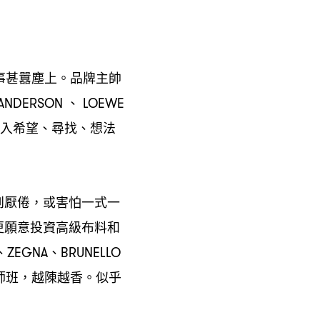
事甚囂塵上。品牌主帥
、
ANDERSON
LOEWE
入希望、尋找、想法
到厭倦
或害怕一式一
，
更願意投資高級布料和
、
、
ZEGNA
BRUNELLO
師班
越陳越香。似乎
，