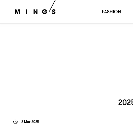
秋冬男裝觀察
2025
I：REPETITION & FREEDOM
FASHION
202
12 Mar 2025