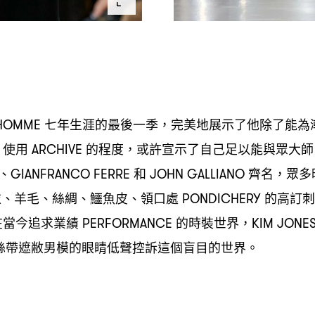
七年生涯的最後一季
完美地展示了他除了能為
 HOMME
，
使用
的程度
或許宣示了自己足以能與眾大師
，
ARCHIVE
，
、
和
齊名
眾多
GIANFRANCO FERRE
JOHN GALLIANO
，
衣、羊毛、絲綢、鱷魚皮、領口處
的高訂刺
PONDICHERY
在當今追求業績
的時裝世界
PERFORMANCE
，KIM JONE
絲帶遮敝男模的眼睛低聲控訴這個盲目的世界。