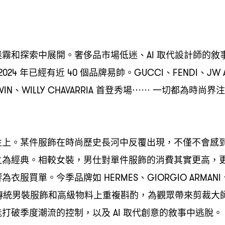
迷霧和探索中展開。奢侈品市場低迷、
取代設計師的敘
AI
年已經有近
個品牌易帥。
、
、
2024
40
GUCCI
FENDI
JW 
、
首登秀場
一切都為時尚界注
VIN
WILLY CHAVARRIA
⋯⋯
性上。某件服飾在時尚歷史長河中反覆出現
不僅不會感
，
之為經典。相較女裝
男仕對單件服飾的消費其實更高
，
，
響為衣服買單。今季品牌如
、
HERMES
GIORGIO ARMANI
傳統男裝服飾和高級物料上重複斟酌
為觀眾帶來剪裁大
，
能打破季度潮流的控制
以及
取代創意的敘事中逃脫。
，
AI