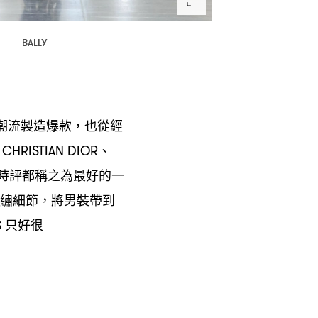
BALLY
潮流製造爆款
也從經
，
、
CHRISTIAN DIOR
時評都稱之為最好的一
繡細節
將男裝帶到
，
只好很
S