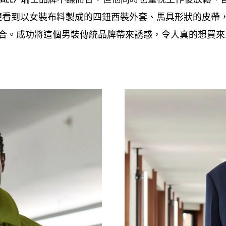
便看到以女裝布料製成的四鈕西裝外套、馬具形狀的皮帶
合。成功將這個男裝傳統品牌帶來誘惑
令人真的想買來
，