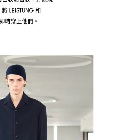
將
和
，
LEISTUNG
即時穿上他們。