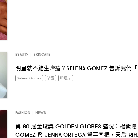
BEAUTY
|
SKINCARE
明星就不能生暗瘡
告訴我們「
？SELENA GOMEZ
Selena Gomez
暗瘡
暗瘡貼
FASHION
|
NEWS
第
屆金球獎
盛況
楊紫瓊
80
GOLDEN GLOBES
：
與
驚喜同框
天后
GOMEZ
JENNA ORTEGA
，
RIH