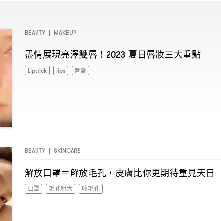
BEAUTY
|
MAKEUP
盡情展現亮澤雙唇
夏日唇妝三大重點
！2023
Lipstick
lips
唇膏
BEAUTY
|
SKINCARE
解放口罩
解放毛孔
皮膚比你更期待重見天日
＝
，
口罩
毛孔粗大
收毛孔