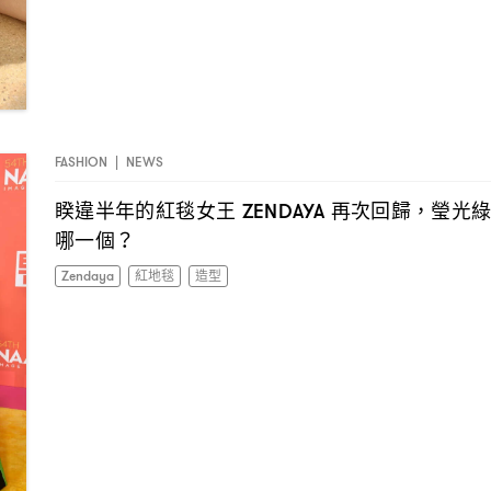
FASHION
|
NEWS
睽違半年的紅毯女王
再次回歸
瑩光
ZENDAYA
，
哪一個
？
Zendaya
紅地毯
造型