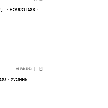
緋」
、
，HOURGLASS
08 Feb 2023
、
LOU
YVONNE