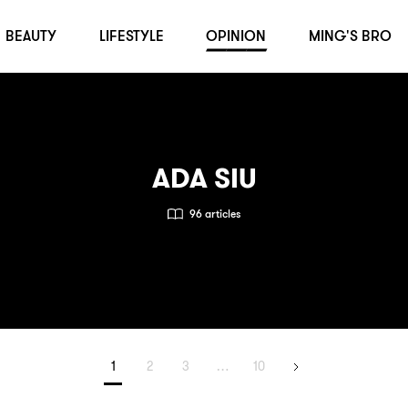
BEAUTY
LIFESTYLE
OPINION
MING'S BRO
ADA SIU
96 articles
1
2
3
…
10