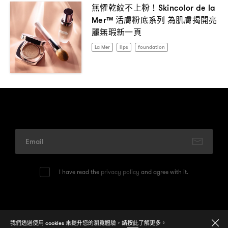
無懼乾紋不上粉
！Skincolor de la
活膚粉底系列
為肌膚揭開亮
Mer™
麗無瑕新一頁
La Mer
lips
foundation
I have read the
privacy policy
and agree with it.
© 2026
One Media Group Limited
我們透過使用 cookies 來提升您的瀏覽體驗，請
按此
了解更多。