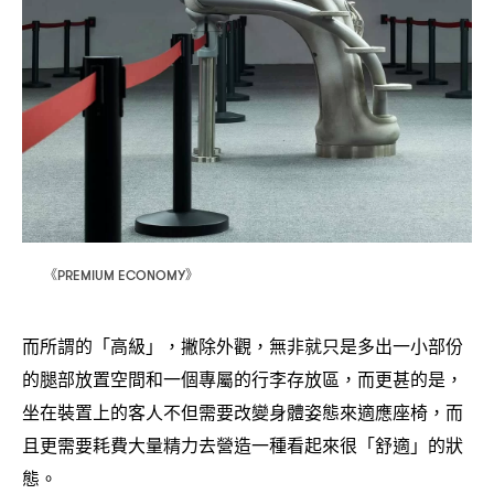
《
》
PREMIUM ECONOMY
而所謂的「高級」
撇除外觀
無非就只是多出一小部份
，
，
的腿部放置空間和一個專屬的行李存放區
而更甚的是
，
，
坐在裝置上的客人不但需要改變身體姿態來適應座椅
而
，
且更需要耗費大量精力去營造一種看起來很「舒適」的狀
態。