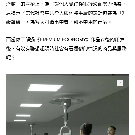
濟艙」的座椅上
為了讓他人覺得你很舒適而努力偽裝
，
，
這揭示了當代社會中某些人如何將平庸的設計包裝為「升
級體驗」
為客人打造出中看
卻不中用的商品。
，
，
而當你了解過《
》作品背後的用意
PREMIUM ECONOMY
後
有沒有聯想起現時社會有著類似的情況的商品與服務
，
呢
？