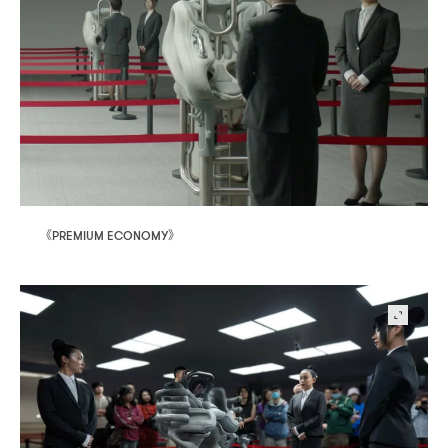
《
》
PREMIUM ECONOMY