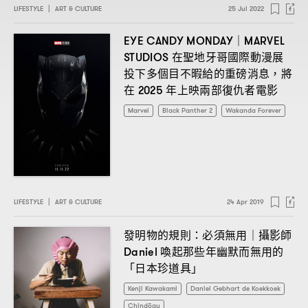
LIFESTYLE
|
ART & CULTURE
25 Jul 2022
EYE CANDY MONDAY｜MARVEL
在聖地牙哥國際動漫展
STUDIOS
投下多個目不暇給的重磅消息
將
，
在
年上映兩部復仇者電影
2025
Marvel
Black Panther 2
Wakanda Forever
LIFESTYLE
|
ART & CULTURE
24 Apr 2019
發明物的規則
必須無用
攝影師
：
｜
喚起那些年幽默而無用的
Daniel
「日本珍道具」
Kenji Kawakami
Daniel Gebhart de Koekkoek
Chindōgu