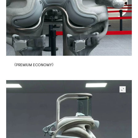
《
》
PREMIUM ECONOMY