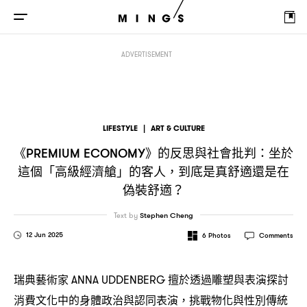
《
》的反思與社會批判
坐於這個「高級經濟艙」的客人
PREMIUM ECONOMY
：
ADVERTISEMENT
LIFESTYLE
|
ART & CULTURE
《
》的反思與社會批判
坐於
PREMIUM ECONOMY
：
這個「高級經濟艙」的客人
到底是真舒適還是在
，
偽裝舒適
？
Text by
Stephen Cheng
12 Jun 2025
6
Photos
Comments
瑞典藝術家
擅於透過雕塑與表演探討
ANNA UDDENBERG
消費文化中的身體政治與認同表演
挑戰物化與性別傳統
，