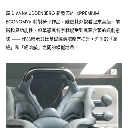
這次
新發表的《
ANNA UDDENBERG
PREMIUM
》特製椅子作品
雖然其外觀看起來高級、前
ECONOMY
，
衛和具功能性
但單憑其名字就感受到其蘊含著的諷刺意
，
味
作品暗示其比基礎經濟艙略有提升
介乎於「高
——
，
級」和「經濟艙」之間的模糊地帶。