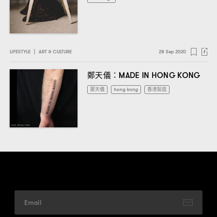
LIFESTYLE
|
ART & CULTURE
28 Sep 2020
鄭天儀
：MADE IN HONG KONG
鄭天儀
hong kong
香港製造