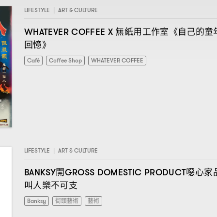
LIFESTYLE
|
ART & CULTURE
無紙用工作室《自己的童
WHATEVER COFFEE X
回憶》
Café
Coffee Shop
WHATEVER COFFEE
LIFESTYLE
|
ART & CULTURE
開
噁心家
BANKSY
GROSS DOMESTIC PRODUCT
叫人樂不可支
Banksy
街頭藝術
藝術