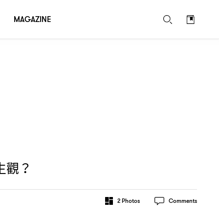
MAGAZINE
生觀
？
2
Photos
Comments