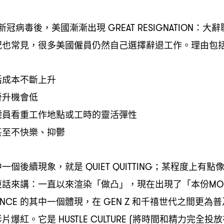
新冠病毒後
美國漸漸出現
大辭
，
GREAT RESIGNATION：
況也常見
很多美國僱員仍然自己選擇辭退工作。理由包
，
活成本不斷上升
晉升機會低
僱員看重工作地點或工時的靈活彈性
甚至不快樂、抑鬱
中一個後續現象
就是
某程度上有點
，
QUIET QUITTING；
東話來講
一直以來渲染「做凸」
現在出現了「本份
：
，
MO
的其中一個體現
在
和千禧世代之間更為普
ANCE
，
GEN Z
影片爆紅。它是
將時間和精力完全投放
HUSTLE CULTURE (