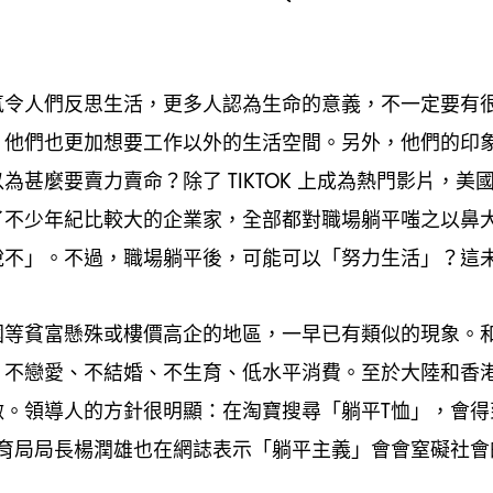
氛令人們反思生活
更多人認為生命的意義
不一定要有
，
，
他們也更加想要工作以外的生活空間。另外
他們的印
，
，
以為甚麼要賣力賣命
除了
上成為熱門影片
美
？
TIKTOK
，
了不少年紀比較大的企業家
全部都對職場躺平嗤之以鼻
，
說不」。不過
職場躺平後
可能可以「努力生活」
這
，
，
？
國等貧富懸殊或樓價高企的地區
一早已有類似的現象。
，
、不戀愛、不結婚、不生育、低水平消費。至於大陸和香
做。領導人的方針很明顯
在淘寶搜尋「躺平
恤」
會得
：
T
，
育局局長楊潤雄也在網誌表示「躺平主義」會會窒礙社會