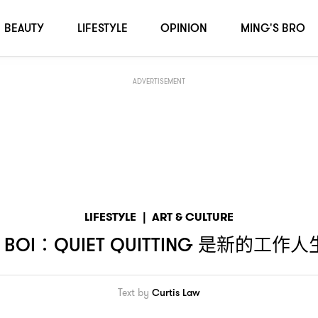
BEAUTY
LIFESTYLE
OPINION
MING'S BRO
ADVERTISEMENT
LIFESTYLE
|
ART & CULTURE
是新的工作人
 BOI：QUIET QUITTING
Text by
Curtis Law