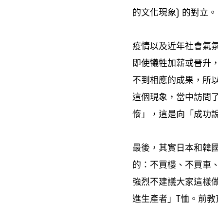
的文化現象
的對立。
)
疫情以及近年社會氣
即使犧牲加薪或晉升
不到相應的成果
所
，
這個現象
當中訪問
，
惰」
這是向「成功
，
最後
其實日本和韓
，
的
不買樓、不買車
：
強烈不建議大家這樣
進生產者」
恤。前教
T