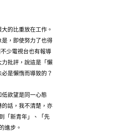
很大的比重放在工作。
象是
即使努力了也得
，
國不少電視台也有報導
大力批評
說這是「懶
，
未必是懶惰而導致的
？
和低欲望是同一心態
港的話
我不清楚
亦
，
，
到「新青年」、「先
的進步。