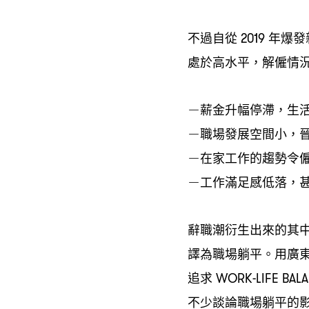
不過自從
年爆發
2019
處於高水平
解僱情
，
薪金升幅停滯
生
－
，
職場發展空間小
－
，
在家工作的趨勢令
－
工作滿足感低落
－
，
辭職潮衍生出來的其
譯為職場躺平。用廣
追求
WORK-LIFE BAL
不少談論職場躺平的