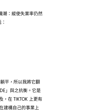
職潮
縱使失業率仍然
：
括
：
像躺平
所以我將它翻
，
」與之抗衡。它是
DE
及
在
上更有
，
TIKTOK
在建構自己的事業上