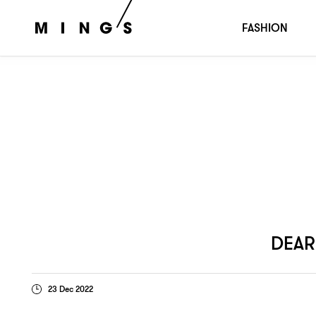
是新的工作人生觀
DEAR BOI：QUIET QUITTING
？
FASHION
DEAR
23 Dec 2022