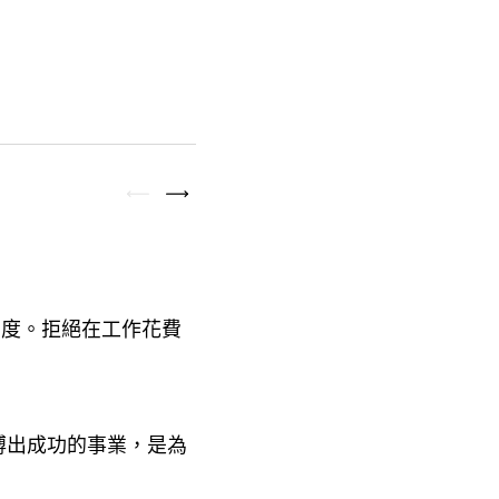
態度。拒絕在工作花費
搏出成功的事業
是為
，