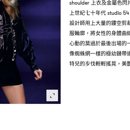
上衣及金屬色閃
shoulder
上世紀七十年代
studio 5
設計師用上大量的鏤空剪
服輪廓
將女性的身體曲
，
心動的莫過於最後出場的
像蜘蛛網一樣的極幼鏈帶
特兒的步伐輕輕搖晃
美
，