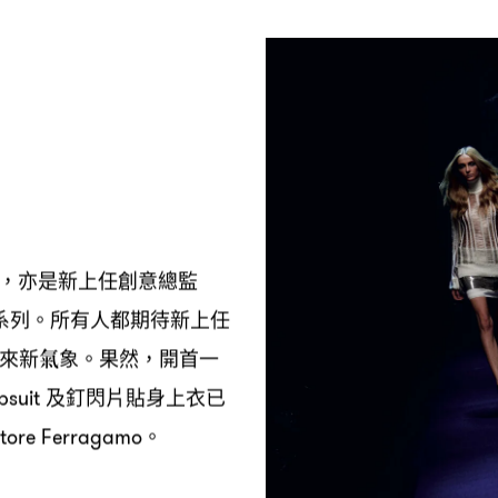
亦是新上任創意總監
，
系列。所有人都期待新上任
來新氣象。果然
開首一
，
及釘閃片貼身上衣已
psuit
。
tore Ferragamo