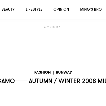
Fashion Week
BEAUTY
LIFESTYLE
OPINION
MING'S BRO
ADVERTISEMENT
FASHION
|
RUNWAY
GAMO── AUTUMN / WINTER 2008 MI