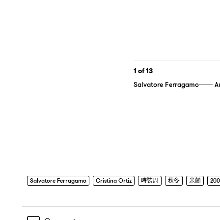
1
of 13
Salvatore Ferragamo── Au
Salvatore Ferragamo
Cristina Ortiz
時裝周
秋冬
米蘭
200