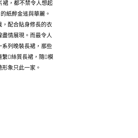
片裙
都不禁令人想起
，
的紙醉金迷與華麗。
4
裁
配合貼身修長的衣
，
線盡情展現。而最令人
一系列晚裝長裙
那些
，
連繫
絲質長裙
隨
模

，

艷形象只此一家。