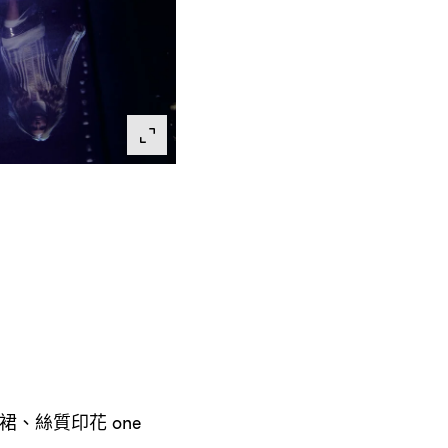
裙、絲質印花
one