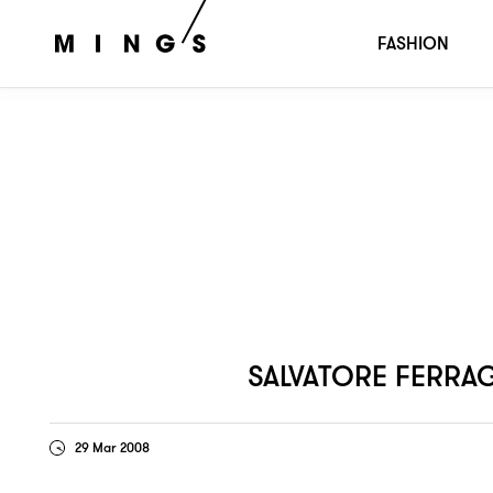
Salvatore Ferragamo── Autumn / Winter 2008 Milan 
FASHION
SALVATORE FERRA
29 Mar 2008