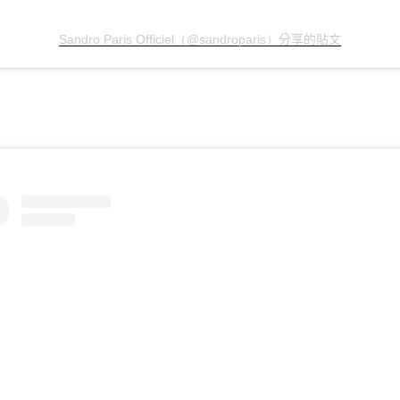
分享的貼文
Sandro Paris Officiel（@sandroparis）