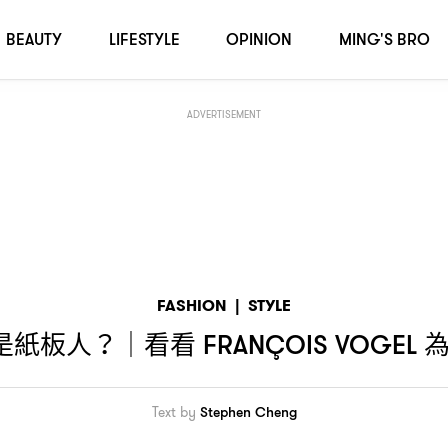
為
拍攝的超現實廣告
S VOGEL
SANDRO
！
BEAUTY
LIFESTYLE
OPINION
MING'S BRO
ADVERTISEMENT
FASHION
|
STYLE
是紙板人
看看
？｜
FRANÇOIS VOGEL
Text by
Stephen Cheng