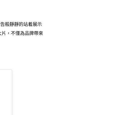
廣告般靜靜的站着展示
大片
不僅為品牌帶來
，