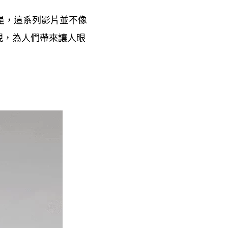
是
這系列影片並不像
，
現
為人們帶來讓人眼
，