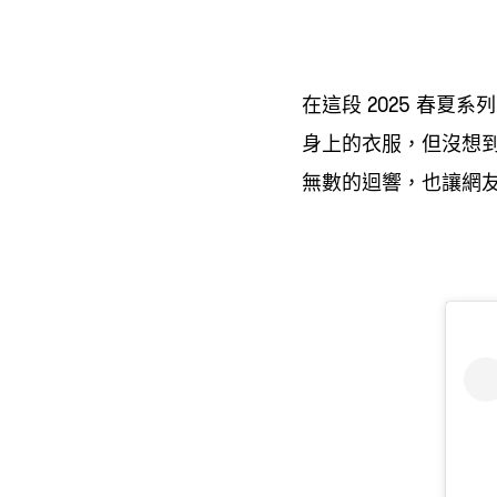
在這段
春夏系列
2025
身上的衣服
但沒想
，
無數的迴響
也讓網
，