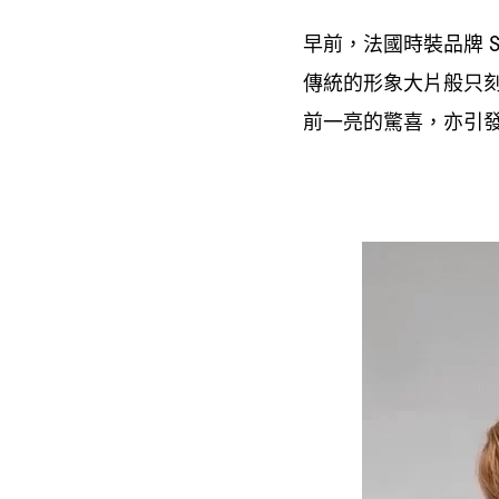
早前
法國時裝品牌
，
S
傳統的形象大片般只
前一亮的驚喜
亦引
，