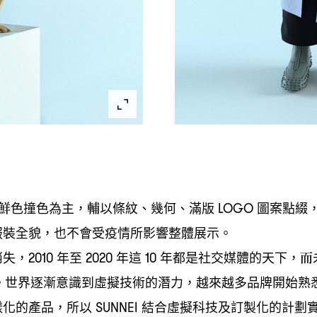
鮮色撞色為主
輔以條紋、幾何、滿版
圖案點綴
，
LOGO
服裝全貌
也不會受疫情所影響整體展示。
，
消失
年至
年這
年都是社交媒體的天下
而
，2010
2020
10
，
。世界逐漸意識到虛擬技術的潛力
越來越多品牌開始熟
，
樣化的產品
所以
結合虛擬科技及訂製化的計劃
，
SUNNEI