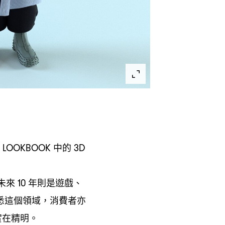
中的
，LOOKBOOK
3D
未來
年則是遊戲、
10
悉這個領域
消費者亦
，
實在精明。