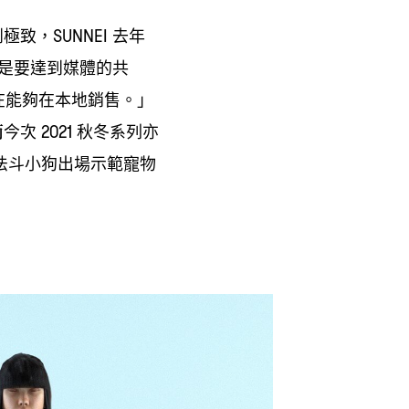
到極致
去年
，SUNNEI
是要達到媒體的共
在能夠在本地銷售。」
而今次
秋冬系列亦
2021
法斗小狗出場示範寵物