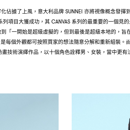
字化佔據了上風
意大利品牌
亦將視像概念發揮
，
SUNNEI
系列項目大獲成功
其
系列的最重要的一個見的
，
CANVAS
做到「一開始是超級虛擬的
但到最後是超級本地的
旨
，
，
是每個外觀都可按照買家的想法隨意分解和重新組裝。
，
動畫技術演繹作品
以十個角色詮釋男、女裝
當中更有
，
，