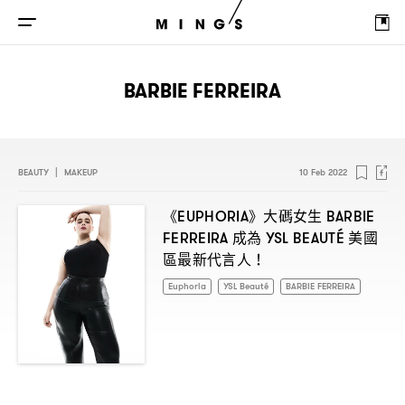
BARBIE FERREIRA
BEAUTY
|
MAKEUP
10 Feb 2022
《
》大碼女生
EUPHORIA
BARBIE
成為
美國
FERREIRA
YSL BEAUTÉ
區最新代言人
！
Euphoria
YSL Beauté
BARBIE FERREIRA