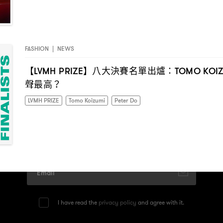
FASHION
|
NEWS
【
】八大決賽名單出爐
LVMH PRIZE
：TOMO KOI
聲最高
？
LVMH PRIZE
Tomo Koizumi
Peter Do
I have read the
privacy policy
and agree with it.