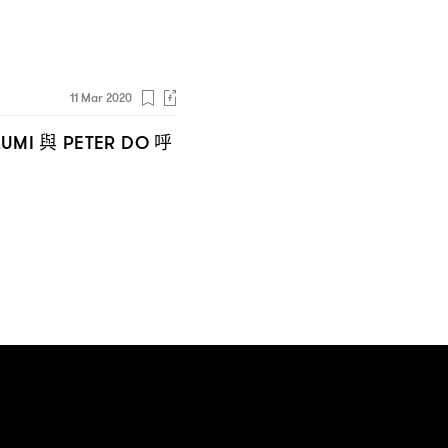
11 Mar 2020
與
呼
ZUMI
PETER DO