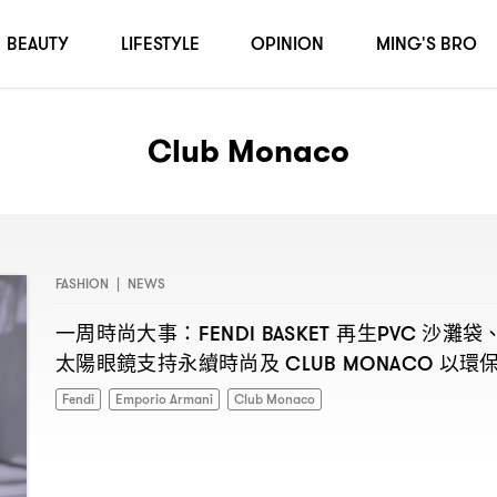
BEAUTY
LIFESTYLE
OPINION
MING'S BRO
Club Monaco
FASHION
|
NEWS
一周時尚大事
再生
沙灘袋
：FENDI BASKET
PVC
太陽眼鏡支持永續時尚及
以環
CLUB MONACO
Fendi
Emporio Armani
Club Monaco