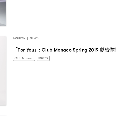
FASHION
|
NEWS
「
」
獻給你
For You
: Club Monaco Spring 2019
Club Monaco
SS2019