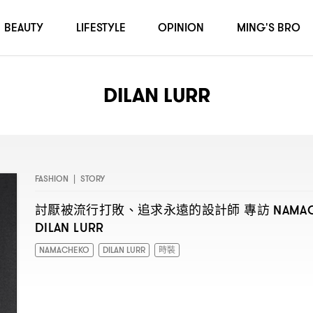
BEAUTY
LIFESTYLE
OPINION
MING'S BRO
DILAN LURR
FASHION
|
STORY
討厭被流行打敗、追求永遠的設計師
專訪
NAMA
DILAN LURR
NAMACHEKO
DILAN LURR
時裝