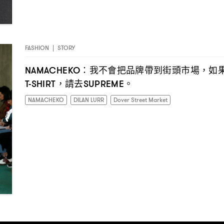
FASHION
|
STORY
我不會把品牌帶到街頭市場
如
NAMACHEKO：
，
請去
。
T-SHIRT，
SUPREME
NAMACHEKO
DILAN LURR
Dover Street Market
I have read the
privacy policy
and agree with it.