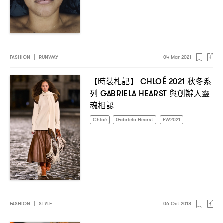
FASHION
|
RUNWAY
04 Mar 2021
【時裝札記】
秋冬系
CHLOÉ 2021
列
與創辦人靈
GABRIELA HEARST
魂相認
Chloé
Gabriela Hearst
FW2021
FASHION
|
STYLE
06 Oct 2018