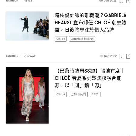
FASHION
|
NEWS
06 Jun 2023
時裝設計師的離職潮
？GABRIELA
宣布卸任
創意總
HEARST
CHLOÉ
監
日後將專注於個人品牌
，
Chloé
Gabriela Hearst
FASHION
|
RUNWAY
30 Sep 2022
【巴黎時裝周
】張弛有度
SS23
｜
春夏系列聚焦核融合能
CHLOÉ
源
以「圓」續「源」
，
Chloé
巴黎時裝周
SS23