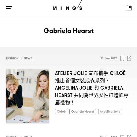
Gabriela Hearst
FASHION
|
NEWS
13 Jun 2023
宣布攜手
ATELIER JOLIE
CHLOÉ
推出首個女裝成衣系列
，
與
ANGELINA JOLIE
GABRIELA
共同為世界女性打造的專
HEARST
屬禮物
！
Chloé
Gabriela Hearst
Angelina Jolie