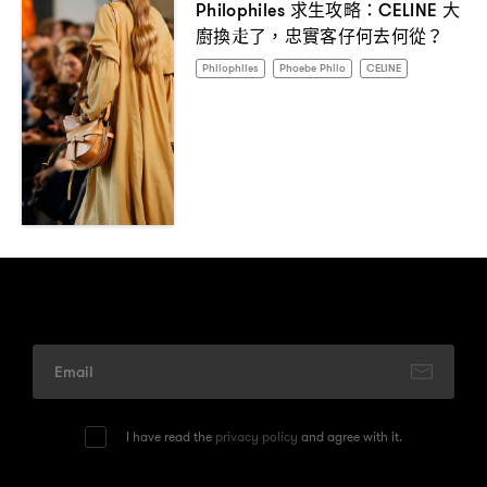
求生攻略
大
Philophiles
：CELINE
廚換走了
忠實客仔何去何從
，
？
Philophiles
Phoebe Philo
CELINE
I have read the
privacy policy
and agree with it.