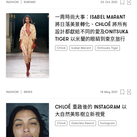
FASHION
|
RUNWAY
03 Oct 2021
一周時尚大事
：ISABEL MARANT
將日落美景轉化、
將所有
CHLOÉ
設計都獻給不同的愛及
ONITSUKA
以米蘭的眼睛到東京旅行
TIGER
Chloé
Isabel Marant
Onitsuka Tiger
FASHION
|
NEWS
18 May 2021
重啟後的
以
CHLOÉ
INSTAGRAM
大自然美態樹立新視覺
Chloé
Gabriela Hearst
Instagram