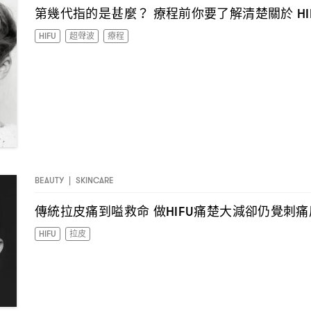
第幾代指的是甚麼
療程前你要了解清楚關於
？
H
HIFU
超聲波
療程
BEAUTY
|
SKINCARE
傳統拉皮痛到嗌救命
做
痛楚大減卻仍覺刺痛
HIFU
HIFU
拉皮