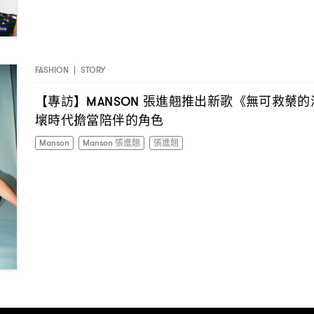
FASHION
|
STORY
【專訪】
張進翹推出新歌《無可救藥的
MANSON
壞時代擔當陪伴的角色
Manson
Manson 張進翹
張進翹
I have read the
privacy policy
and agree with it.