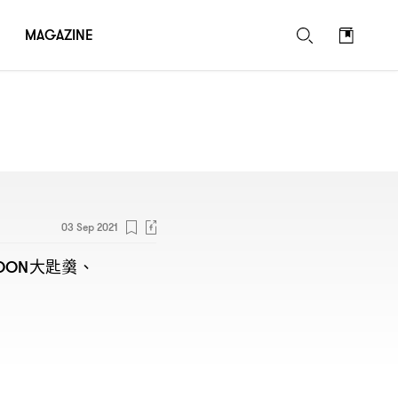
MAGAZINE
03 Sep 2021
大匙羹、
OON