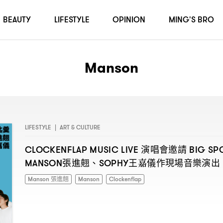
BEAUTY
LIFESTYLE
OPINION
MING'S BRO
Manson
LIFESTYLE
|
ART & CULTURE
演唱會邀請
CLOCKENFLAP MUSIC LIVE
BIG SP
張進翹、
王嘉儀作現場音樂演出
MANSON
SOPHY
Manson 張進翹
Manson
Clockenflap