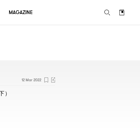
MAGAZINE
12 Mar 2022
）
下