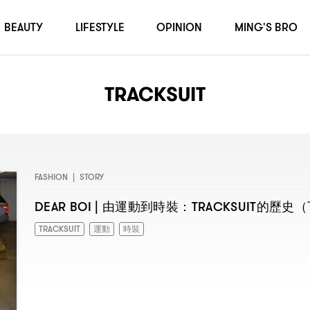
BEAUTY
LIFESTYLE
OPINION
MING'S BRO
TRACKSUIT
FASHION
|
STORY
DEAR BOI |
：TRACKSUIT
（
由運動到時裝
的歷史
TRACKSUIT
運動
時裝