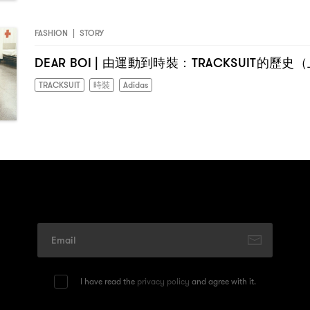
FASHION
|
STORY
DEAR BOI |
：TRACKSUIT
（
由運動到時裝
的歷史
TRACKSUIT
時裝
Adidas
I have read the
privacy policy
and agree with it.