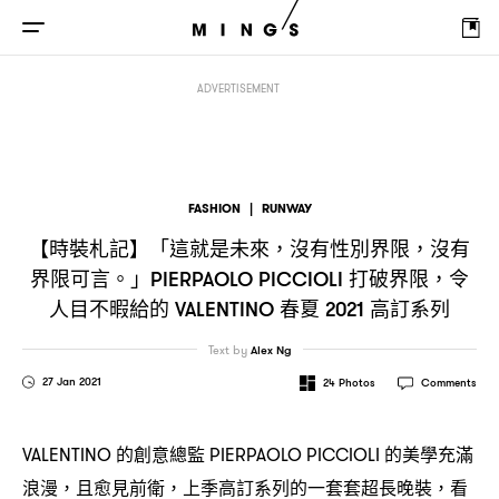
【時裝札記】「這就是未來
沒有性別界限
沒有界限可言。」
，
，
PIERPAOLO PIC
ADVERTISEMENT
FASHION
|
RUNWAY
【時裝札記】「這就是未來
沒有性別界限
沒有
，
，
界限可言。」
打破界限
令
PIERPAOLO PICCIOLI
，
人目不暇給的
春夏
高訂系列
VALENTINO
2021
Text by
Alex Ng
27 Jan 2021
24
Photos
Comments
的創意總監
的美學充滿
VALENTINO
PIERPAOLO PICCIOLI
浪漫
且愈見前衛
上季高訂系列的一套套超長晚裝
看
，
，
，