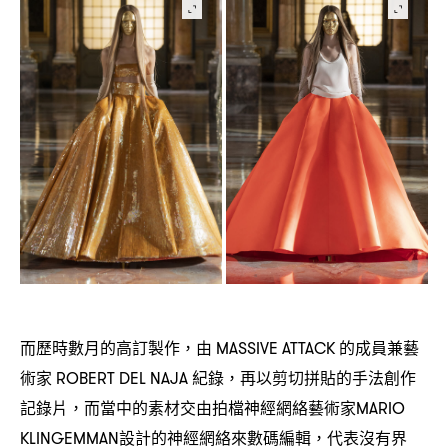
而歷時數月的高訂製作
由
的成員兼藝
，
MASSIVE ATTACK
術家
紀錄
再以剪切拼貼的手法創作
ROBERT DEL NAJA
，
記錄片
而當中的素材交由拍檔神經網絡藝術家
，
MARIO
設計的神經網絡來數碼編輯
代表沒有界
KLINGEMMAN
，