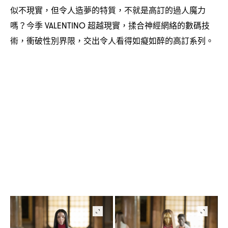
似不現實
但令人造夢的特質
不就是高訂的過人魔力
，
，
嗎
今季
超越現實
揉合神經網絡的數碼技
？
VALENTINO
，
術
衝破性別界限
交出令人看得如癡如醉的高訂系列。
，
，