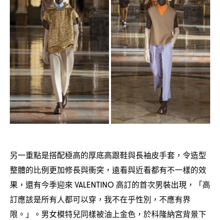
另一重點是搭配極高的厚底高跟鞋與長袖皮手套
令造型
，
整體的比例更加修長與衝突
遠看與近看都有不一樣的效
，
果
還有今季迎來
高訂的首次男裝出現
「高
，
VALENTINO
，
訂應該是所有人都可以穿
我不在乎性別
不應有界
，
，
限。」。男女模特兒同樣被油上金色
於科隆納宮背景下
，