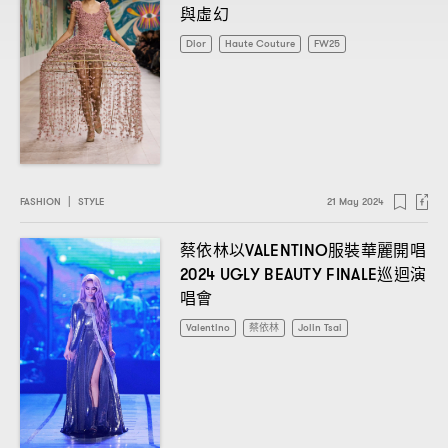
與虛幻
Dior
Haute Couture
FW25
FASHION
|
STYLE
21 May 2024
蔡依林以
服裝華麗開唱
VALENTINO
巡迴演
2024 UGLY BEAUTY FINALE
唱會
Valentino
蔡依林
Jolin Tsai