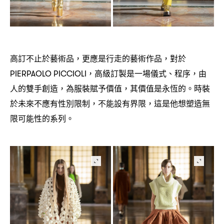
高訂不止於藝術品
更應是行走的藝術作品
對於
，
，
高級訂製是一場儀式、程序
由
PIERPAOLO PICCIOLI，
，
人的雙手創造
為服裝賦予價值
其價值是永恆的。時裝
，
，
於未來不應有性別限制
不能設有界限
這是他想塑造無
，
，
限可能性的系列。