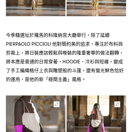
今季騷選址於羅馬的科隆納宮大廳舉行
除了延續
，
他對簡約美的追求
專注於布料與
PIERPAOLO PICCIOLI
，
剪裁上
將日裝應該輕鬆與晚裝的隆重奢華的做法翻轉
，
，
將本應是普通的日常穿著
、冷衫與短褲
變成
，HOODIE
，
了手工編織格仔上衣與雕塑般的斗篷
還有螢光鮮色恰好
，
的運用
是他的新「極簡主義」風格。
，