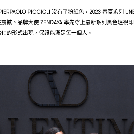
沒有了粉紅色
春夏系列
PIERPAOLO PICCIOLI
，2023
UNB
然震撼。品牌大使
率先穿上最新系列黑色透視印
ZENDAYA
樣化的形式出現
保證能滿足每一個人。
，