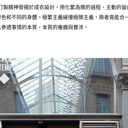
訂製精神發揚於成衣設計
用化繁為簡的過程、主動的留
，
膚色和不同的身體。極繁主義碰撞極簡主義
兩者竟能合
，
此參透事情的本質
本質的複雜與豐沛。
，