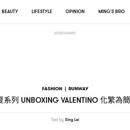
化繁為簡
率先穿上最新系列
NO
，ZENDAYA
BEAUTY
LIFESTYLE
OPINION
MING'S BRO
ADVERTISEMENT
FASHION
|
RUNWAY
夏系列
化繁為
UNBOXING VALENTINO
Text by
Sing Lei