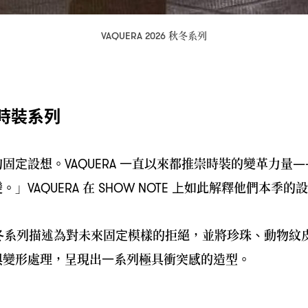
秋冬系列
VAQUERA 2026
時裝系列
的固定設想。
一直以來都推崇時裝的變革力量
VAQUERA
—
變。
」
在
上如此解釋他們本季的設
VAQUERA
SHOW NOTE
冬系列描述為對未來固定模樣的拒絕
並將珍珠、動物紋
，
與變形處理
呈現出一系列極具衝突感的造型。
，