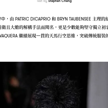
Text by
Stephen Cheng
牌中
由
和
主理的
，
PATRIC DICAPRIO
BRYN TAUBENSEE
前衛且大膽的解構手法而聞名
更是少數能夠堅守獨立初
，
繼續展現一貫的天馬行空思維
突破傳統服裝
VAQUERA
，