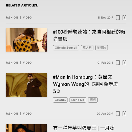
RELATED ARTICLES:
FASHION
|
VIDEO
11 Nov 2017
秒時裝速讀
來自阿根廷的時
#100
：
尚畫廊
Olimpia Zagnoli
意大利
插畫師
FASHION
|
VIDEO
01 Feb 2018
黃偉文
#Man in Hamburg：
的《德國漢堡遊
Wyman Wong
記》
CHANEL
Leung Mo
德國
FASHION
|
VIDEO
20 Jan 2019
有一種年華叫張曼玉
一月號
|