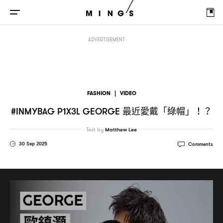
最近愛戴「綠帽」
#INMYBAG P1X3L GEORGE
！？
ADVERTISEMENT
FASHION
|
VIDEO
最近愛戴「綠帽」
#INMYBAG P1X3L GEORGE
！？
Text by
Matthew Lee
30 Sep 2025
Comments