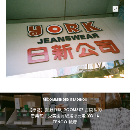
RECOMMENDED READINGS
【專訪】撒野作風
房間裡的
ROOM307
音樂魂
受美國實驗搖滾元老
｜
YO LA
啟發
TENGO