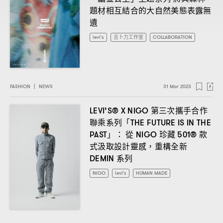
題材相互結合的大自然美態表露無
遺
levi's
吉卜力工作室
COLLABORATION
FASHION
|
NEWS
31 Mar 2023
第三次攜手合作
LEVI’S® X NIGO
聯乘系列「
THE FUTURE IS IN THE
」
從
珍藏
款
PAST
：
NIGO
501®
式汲取設計靈感
重構全新
，
系列
DEMIN
NIGO
levi's
HUMAN MADE