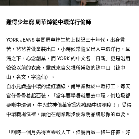
難得少年窮
周華焯從中環洋行偷師
老闆周華焯生於上世紀三十年代
出身貧
YORK JEANS
，
苦
爸爸曾做童裝出口
小時候常隨父出入中環洋行
耳
，
，
，
濡之下
心念創業
而
的中文名「日新」更是沿用
，
，
YORK
爸爸以前的衣廠
靈感來自父親所祟敬的孫中山
孫中
，
（
山
名文
字逸仙
。
，
，
）
自小見識過中環的燈紅酒綠
甫畢業就於中環打工
每天
，
，
官仔骨骨着起西裝
「當年要學嘢就要去中環
倒垃圾都
，
，
要喺中環倒
牛鬼蛇神億萬富翁都喺晒中環嗰度
」受得
，
！
中環職場洗禮
讓他在創業起步便深明品牌形像的重要。
，
「嗰時一個月先得百零蚊人工
但幾百蚊一條牛仔褲
好
，
，