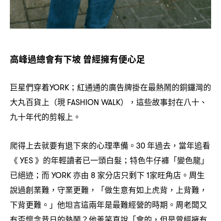
高峰過總會有下坡
曾經擁有便心足
巨星們穿着
紅通通的廣告牌掛在最熱鬧的銅鑼灣的
YORK；
大丸百貨上
現
這些故事封在八十、
（
FASHION WALK），
九十年代的剪報上。
爬得上去就要有退下來的心理準備。
年過去
當年追看
30
，
《
》的年輕讀者已一頭白髮
特色牛仔褲「變色龍」
YES
；
已絕迹
而
亦由
家分店只剩下
家旺角店。周生
；
YORK
8
1
說過創業難
守業更難
「做生意有如上虎背
上背難
，
，
，
，
下背更難。」他坦言這兩年是最難經營的時期。周老闆又
有否懷念昔日的熱鬧
他羞笑直說「會的
但是曾經擁有
？
，