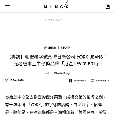
【專訪】朝聖老字號潮牌日新公司
元老級本土牛仔褲品牌「港產
YORK JEANS：
ADVERTISEMENT
FASHION
|
STORY
【專訪】朝聖老字號潮牌日新公司
YORK JEANS：
元老級本土牛仔褲品牌「港產
」
LEVI’S 501
Text by
Cherie Kong
18 Dec 2020
10
Photos
Comments
從始創中心望去對面的西洋菜街
縱橫交錯的招牌之間
，
，
有一處印滿
「
」的字樣的店舖
白底紅字
招牌
YORK
，
，
是
牆壁是
連冷氣機都是。海報印着「美國名牌
款質
，
，
，