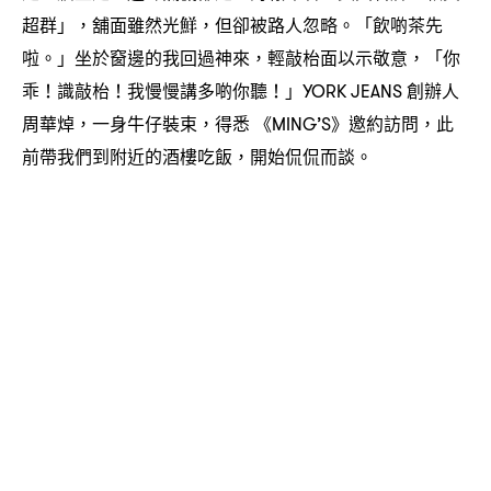
超群」
舖面雖然光鮮
但卻被路人忽略。「飲啲茶先
，
，
啦。」坐於𥦬邊的我回過神來
輕敲枱面以示敬意
「你
，
，
乖
識敲枱
我慢慢講多啲你聽
」
創辦人
！
！
！
YORK JEANS
周華焯
一身牛仔裝束
得悉
《
》邀約訪問
此
，
，
MING’S
，
前帶我們到附近的酒樓吃飯
開始侃侃而談。
，