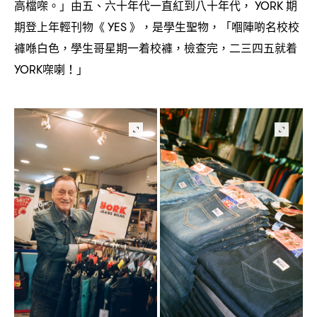
高檔㗎。」由五、六十年代一直紅到八十年代
期
， YORK
期登上年輕刊物《
》
是學生聖物
「嗰陣啲名校校
YES
，
，
褲喺白色
學生哥星期一着校褲
檢查完
二三四五就着
，
，
，
㗎喇
」
YORK
！