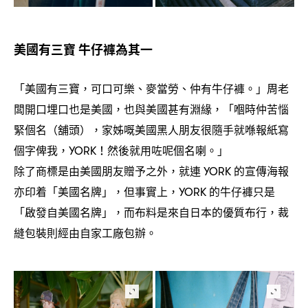
美國有三寶
牛仔褲為其一
「美國有三寶
可口可樂、麥當勞、仲有牛仔褲。」周老
，
闆開口埋口也是美國
也與美國甚有淵緣
「嗰時仲苦惱
，
，
緊個名
舖頭
家姊嘅美國黑人朋友很隨手就喺報紙寫
（
），
個字俾我
然後就用咗呢個名喇。」
，YORK！
除了商標是由美國朋友贈予之外
就連
的宣傳海報
，
YORK
亦印着「美國名牌」
但事實上
的牛仔褲只是
，
，YORK
「啟發自美國名牌」
而布料是來自日本的優質布行
裁
，
，
縫包裝則經由自家工廠包辦。