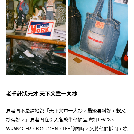
老千計狀元才
天下文章一大抄
周老闆不忌諱地說「天下文章一大抄
最緊要料好
款又
，
，
抄得好。」周老闆在引入各款牛仔褲品牌如
、
LEVI’S
、
、
的同時
又將他們拆開
模
WRANGLER
BIG JOHN
LEE
，
，