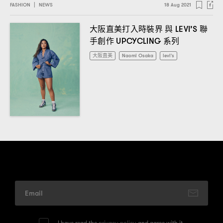
FASHION
|
NEWS
18 Aug 2021
大阪直美打入時裝界
與
聯
LEVI’S
手創作
系列
UPCYCLING
大阪直美
Naomi Osaka
levi's
I have read the
privacy policy
and agree with it.