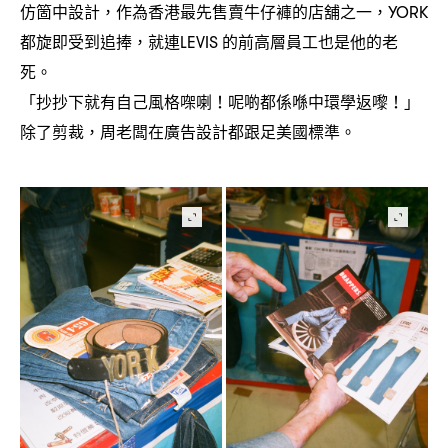
仿箇中設計
作為香港最先售賣牛仔褲的店舖之一
，
，YORK
都旋即受到追捧
就連
的前高層員工也是他的老
，
LEVIS
死。
「抄抄下就有自己風格㗎喇
呢啲都係喺中環學返嚟
」
！
！
除了剪裁
周老闆在廣告設計都跟足美國標準。
，