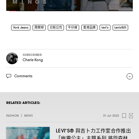
York Jeans
周華焯
日新公司
牛仔褲
香港品牌
levi's
Levis501
SUBSCRIBER
Cherie Kong
Comments
RELATED ARTICLES:
FASHION
|
NEWS
31 Jul 2023
與吉卜力工作室合作推出
LEVI’S®
「幽靈公主」主題系列
將與森林