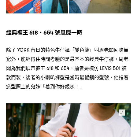
經典褲王
、
號風靡一時
618
654
除了
昔日的特色牛仔褲「變色龍」叫周老闆回味無
YORK
窮外
能經得住時間考驗的是最基本的經典牛仔褲
周老
，
，
闆為我們展示褲王
和
前者是模仿
褲
618
654，
LEVIS 501
款而製
後者的小喇叭褲型是當時最暢銷的型號
他指着
，
，
造型照上的鬼妹「着到你好靚㗎
」
！