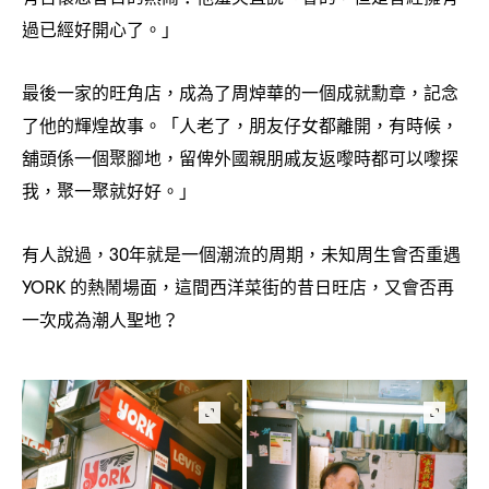
過已經好開心了。」
最後一家的旺角店
成為了周焯華的一個成就勳章
記念
，
，
了他的輝煌故事。「人老了
朋友仔女都離開
有時候
，
，
，
舖頭係一個聚腳地
留俾外國親朋戚友返嚟時都可以嚟探
，
我
聚一聚就好好。」
，
有人說過
年就是一個潮流的周期
未知周生會否重遇
，30
，
的熱鬧場面
這間西洋菜街的昔日旺店
又會否再
YORK
，
，
一次成為潮人聖地
？