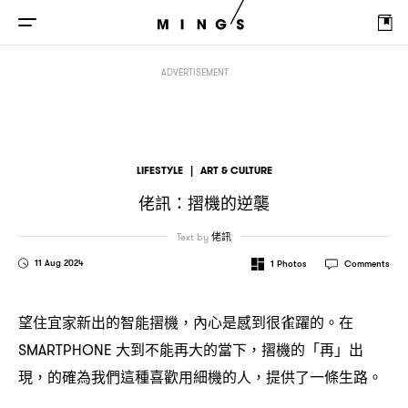
佬訊
摺機的逆襲
：
ADVERTISEMENT
LIFESTYLE
|
ART & CULTURE
佬訊
摺機的逆襲
：
Text by
佬訊
11 Aug 2024
1
Photos
Comments
望住宜家新出的智能摺機
內心是感到很雀躍的。在
，
大到不能再大的當下
摺機的「再」出
SMARTPHONE
，
現
的確為我們這種喜歡用細機的人
提供了一條生路。
，
，