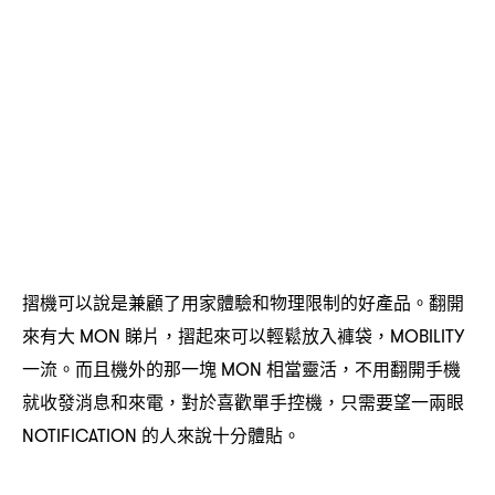
摺機可以說是兼顧了用家體驗和物理限制的好產品。翻開
來有大
睇片
摺起來可以輕鬆放入褲袋
MON
，
，MOBILITY
一流。而且機外的那一塊
相當靈活
不用翻開手機
MON
，
就收發消息和來電
對於喜歡單手控機
只需要望一兩眼
，
，
的人來說十分體貼。
NOTIFICATION