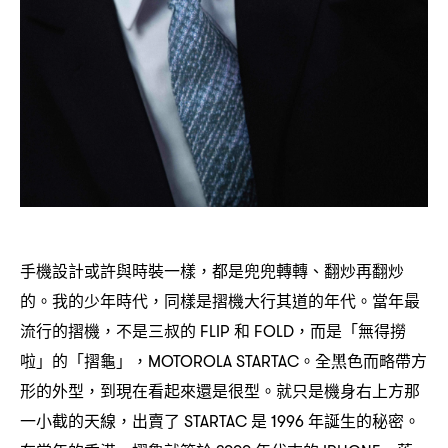
手機設計或許與時裝一樣
都是兜兜轉轉、翻炒再翻炒
，
的。我的少年時代
同樣是摺機大行其道的年代。當年最
，
流行的摺機
不是三叔的
和
而是「無得撈
，
FLIP
FOLD，
啦」的「摺龜」
。全黑色而略帶方
，MOTOROLA STARTAC
形的外型
到現在看起來還是很型。就只是機身右上方那
，
一小截的天線
出賣了
是
年誕生的秘密。
，
STARTAC
1996