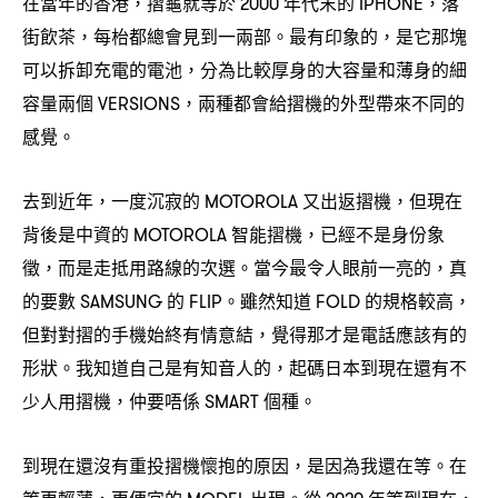
在當年的香港
摺龜就等於
年代末的
落
，
2000
IPHONE，
街飲茶
每枱都總會見到一兩部。最有印象的
是它那塊
，
，
可以拆卸充電的電池
分為比較厚身的大容量和薄身的細
，
容量兩個
兩種都會給摺機的外型帶來不同的
VERSIONS，
感覺。
去到近年
一度沉寂的
又出返摺機
但現在
，
MOTOROLA
，
背後是中資的
智能摺機
已經不是身份象
MOTOROLA
，
徵
而是走抵用路線的次選。當今最令人眼前一亮的
真
，
，
的要數
的
。雖然知道
的規格較高
SAMSUNG
FLIP
FOLD
，
但對對摺的手機始終有情意結
覺得那才是電話應該有的
，
形狀。我知道自己是有知音人的
起碼日本到現在還有不
，
少人用摺機
仲要唔係
個種。
，
SMART
到現在還沒有重投摺機懷抱的原因
是因為我還在等。在
，
等更輕薄
更便宜的
出現。從
年等到現在