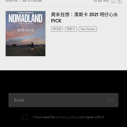
LIFESTYLE
|
ART & CULTURE
23 Apr 2021
周末狂想
奧斯卡
明仔心水
：
2021
PICK
明仔癖
奧斯卡
The Oscars
I have read the
privacy policy
and agree with it.