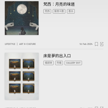
梵西
月亮的味道
：
梵西
紫微斗數
香水
LIFESTYLE
|
ART & CULTURE
16 Feb 2024
床是夢的出入口
蟻穎琳
阿蟻
GALLERY EXIT