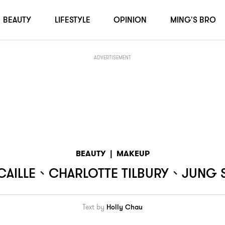
 SAEM MOOL BEAUTY
BEAUTY
LIFESTYLE
OPINION
MING'S BRO
ADVERTISEMENT
BEAUTY
|
MAKEUP
、
、
AILLE
CHARLOTTE TILBURY
JUNG 
Text by
Holly Chau