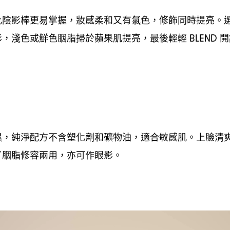
比陰影棒更易掌握
妝感柔和又有氣色
修飾同時提亮。
，
，
影
淺色或鮮色胭脂掃於蘋果肌提亮
最後輕輕
開
，
，
BLEND
濕
純淨配方不含塑化劑和礦物油
適合敏感肌。上臉清
，⁠
，
了胭脂修容兩用
亦可作眼影。
，