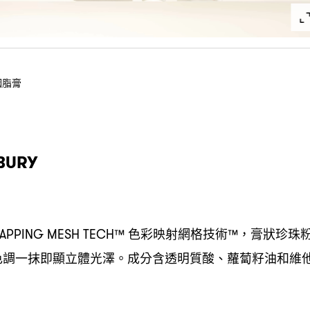
胭脂膏
LBURY
色彩映射網格技術
膏狀珍珠
MAPPING MESH TECH™
™，
色調一抹即顯立體光澤。成分含透明質酸、蘿蔔籽油和維