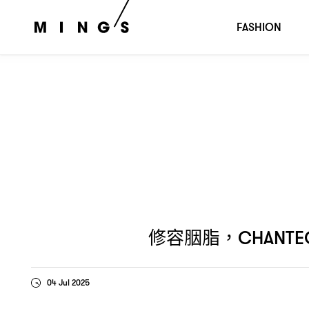
修容胭脂
、
、
，CHANTECAILLE
CHARLOTTE TILBURY
JUNG
FASHION
修容胭脂
，CHANTEC
04 Jul 2025