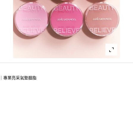
專業亮采氣墊胭脂
Y｜