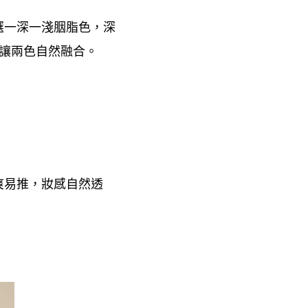
選一深一淺胭脂色
深
，⁠
讓兩色自然融合。
爽易推
妝感自然透
，