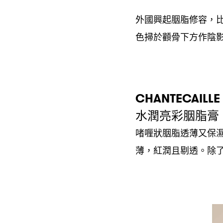
外國興起胭脂修容
，
色掃於顴骨下方作陰
CHANTECAILLE
水潤亮彩胭脂膏
啫喱狀胭脂透薄又保
薄
紅潤且剔透。除
，