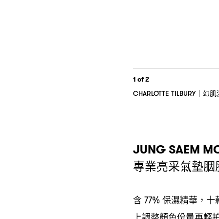
1
of 2
幻肌
CHARLOTTE TILBURY｜
JUNG SAEM MO
專業亮采氣墊胭
含
保濕精華
十
77%
，
上調整顏色份量再輕