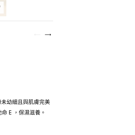
粉未幼細且與肌膚完美
他命
保濕滋養。
E ，