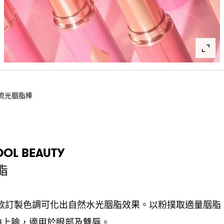
流光胭脂棒
OL BEAUTY
脂
款訂製色調可化出自然水光胭脂效果。以粉撲取適量胭脂
拍上臉
適用於眼部及雙唇。
，