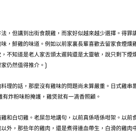
方法
但講到出街食靚雞
而家好似越來越少選擇。得罪
，
，
雞味
鮮雞的味道。例如以前家裏長輩喜歡去留家食煙燻
，
次
不知道是老人家舌頭太遲鈍還是太靈敏
說只剩下煙
，
，
留家仍然值得推介。
)
肉料理的話
那麼沒有雞味的問題尚未算嚴重。日式雞串
，
雞有炸粉味粉掩護
雞煲就有一滴香照顧。
，
南雞和白切雞。老屎忽地講句
以前真係唔係咁架。以前
，
雞以外
那些年的雞肉
還是煮得連血帶生
白滑的雞肉
，
，
，