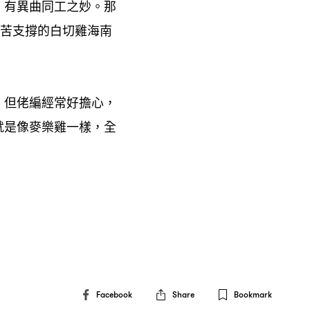
有異曲同工之妙。那
，
苦支撐的白切雞海南
。但佬編經常好擔心
，
就是像麥樂雞一樣
全
，
Facebook
Share
Bookmark