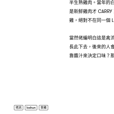
半生熟雞肉。當年的
是新鮮雞肉才
CARRY
雞
絕對不在同一個
，
L
當然佬編明白這是禽
長此下去
後來的人
，
靠醬汁來決定口味
？
佬訊
loshun
食雞