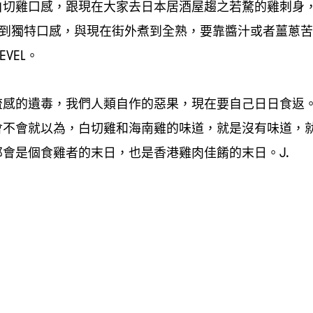
白切雞口感
跟現在大家去日本居酒屋趨之若騖的雞刺身
，
到獨特口感
與現在街外煮到全熟
要靠醬汁或者薑蔥苦
，
，
。
EVEL
流感的遺毒
我們人類自作的惡果
現在要自己日日食返
，
，
會不會就以為
白切雞和海南雞的味道
就是沒有味道
，
，
，
那會是個食雞者的末日
也是香港雞肉佳餚的末日。
，
J.