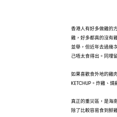
香港人有好多做雞的
雞
好多都真的沒有
，
並舉
但近年去過幾
，
己唔太食得出。同埋
如果喜歡食外地的雞
。炸雞、燒
KETCHUP
真正的重災區
是海
，
除了比較容易食到鮮