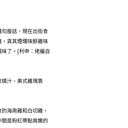
講句廢話
現在出街食
，
雞
貪其煙燻味鮮雞味
，
燻味了。
利申
佬編自
(
：
靠燒汁、美式雞塊靠
食的海南雞和白切雞
，
中間是粉紅帶點爽嫩的