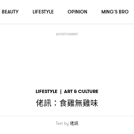
BEAUTY
LIFESTYLE
OPINION
MING'S BRO
ADVERTISEMENT
LIFESTYLE
|
ART & CULTURE
佬訊
食雞無雞味
：
Text by
佬訊