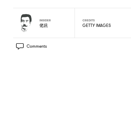
INSIDER
CREDITS
佬訊
GETTY IMAGES
Comments