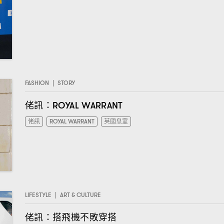
FASHION
|
STORY
佬訊
：ROYAL WARRANT
佬訊
ROYAL WARRANT
英國皇室
LIFESTYLE
|
ART & CULTURE
佬訊
搭飛機不敗穿搭
：
I have read the
privacy policy
and agree with it.