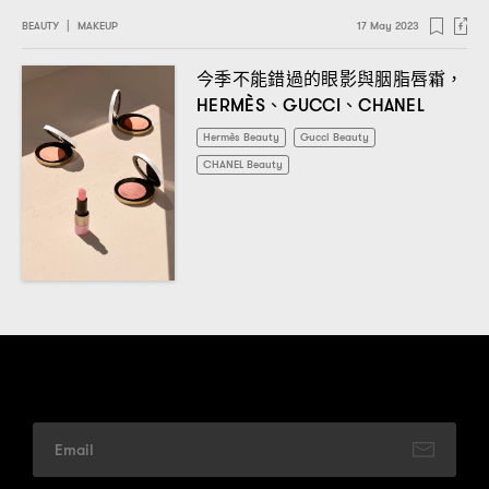
BEAUTY
|
MAKEUP
17 May 2023
今季不能錯過的眼影與胭脂唇霜
，
、
、
HERMÈS
GUCCI
CHANEL
Hermès Beauty
Gucci Beauty
CHANEL Beauty