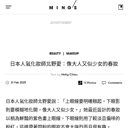
日本人氣化妝師北野愛
像大人又似少女的春妝
：
ADVERTISEMENT
BEAUTY
|
MAKEUP
日本人氣化妝師北野愛
像大人又似少女的春妝
：
Text by
Holly Chau
21 Feb 2025
5
Photos
Comments
日本人氣化妝師北野愛說
「上眼線要明確翹起
下眼影
：
，
則要模糊地化開
像大人又似少女。」她最近設計的春妝
，
以稍為鮮豔的紫色畫上眼線
下眼線則用了較淡且偏啡的
，
粉紅
這樣帶著閃粉的眼妝不會太強烈而且很有趣。
，