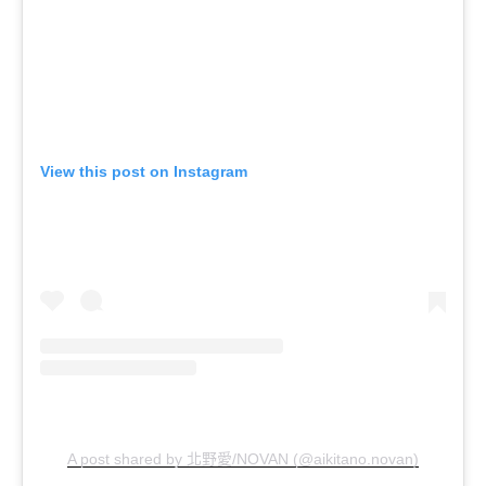
View this post on Instagram
北野愛
A post shared by
/NOVAN (@aikitano.novan)