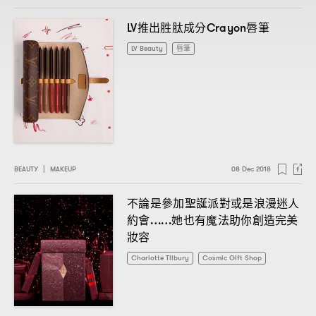
推出胜肽成分
唇筆
LV
Crayon
LV Beauty
唇筆
BEAUTY
|
MAKEUP
08 Dec 2018
不論是參加聖誕派對或是浪漫迷人
約會
她也有魔法助你創造完美
……
妝容
Charlotte Tilbury
Cosmic Gift Shop