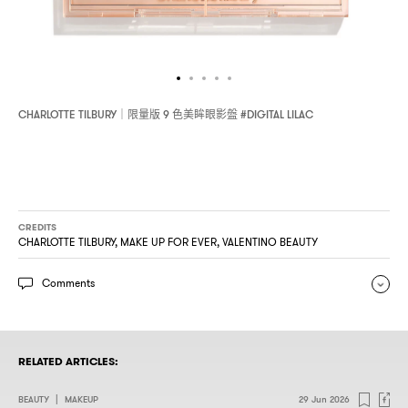
限量版
色美眸眼影盤
CHARLOTTE TILBURY｜
9
#DIGITAL LILAC
CREDITS
CHARLOTTE TILBURY, MAKE UP FOR EVER, VALENTINO BEAUTY
Comments
RELATED ARTICLES:
BEAUTY
|
MAKEUP
29 Jun 2026