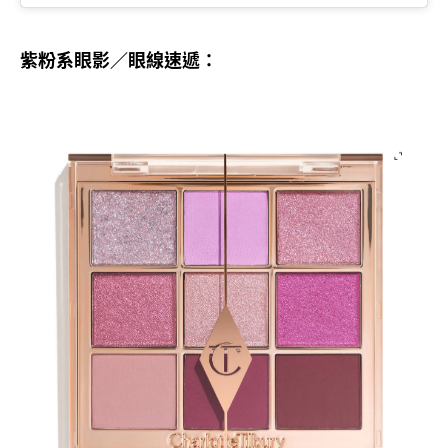
紫粉系
眼影
眼線速遞
／
：