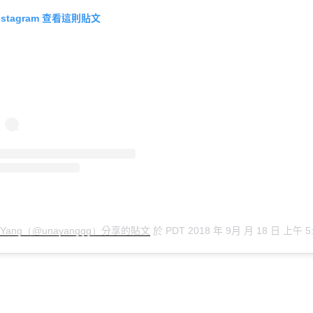
查看這則貼文
nstagram
分享的貼文
於
年
月
月
日
上午
 Yang（@unayanggg）
PDT 2018
9
18
5: