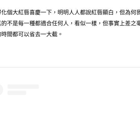
得化個大紅唇喜慶一下
明明人人都說紅唇顯白
但為何
，
，
真的不是每一種都適合任何人
看似一樣
但事實上差之
，
，
的時間都可以省去一大截。