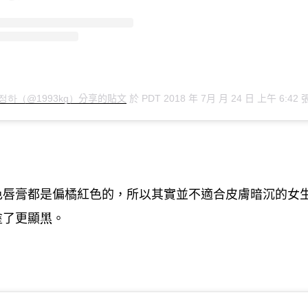
分享的貼文
於
年
月
月
日
上午
정하（@1993kg）
PDT 2018
7
24
6:42
色唇膏都是偏橘紅色的
所以其實並不適合皮膚暗沉的女
，
塗了更顯黑。