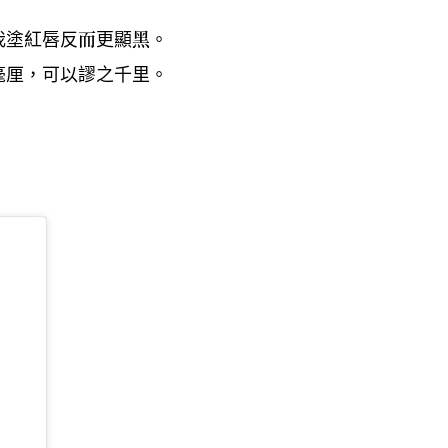
我塗紅唇反而更顯黑。
毫厘
可以謬之千里。
，