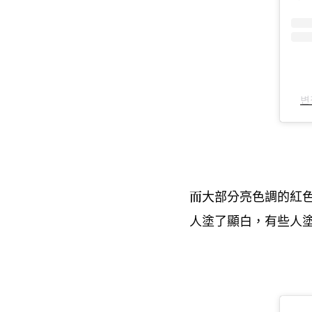
변
而大部分亮色調的紅
人塗了顯白
有些人
，