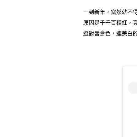
一到新年
當然就不
，
原因是千千百種紅
，
選對唇膏色
連美白
，