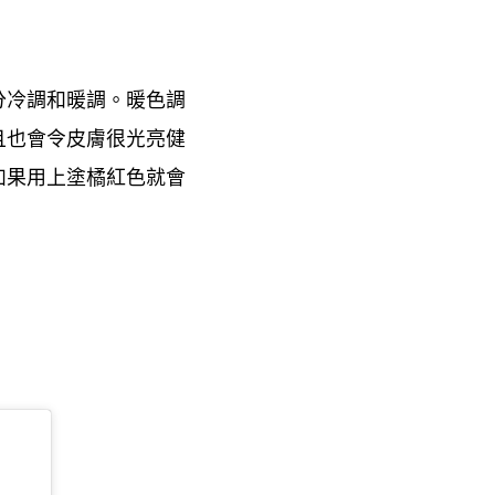
分冷調和暖調。暖色調
且也會令皮膚很光亮健
如果用上塗橘紅色就會