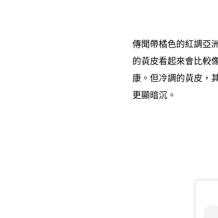
傳聞帶橘色的紅調亞
的黃皮看起來會比較
康。但冷調的黃皮
，
更顯暗沉。