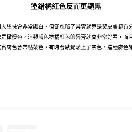
塗錯橘紅色反而更顯黑
洲人塗抹會非常顯白
但卻忽略了其實就算是黃皮膚都有
，
像是橄欖色
這類膚色塗橘紅色的唇膏就會非常好看
而
，
，
其實膚色會帶點茶色
有時會感覺曚上了灰色
這種膚色
，
，