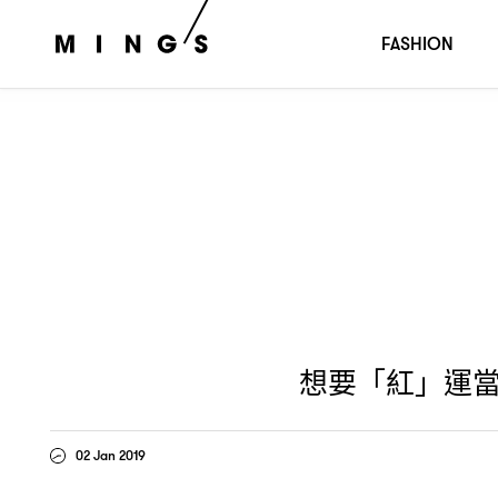
想要「紅」運當頭顯白兩度
記着這個口訣
選對適合自
？
，
FASHION
想要「紅」運
02 Jan 2019