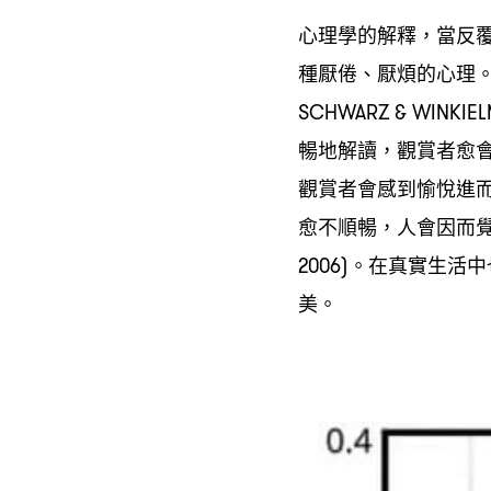
心理學的解釋
當反
，
種厭倦、厭煩的心理
SCHWARZ & WINKIEL
暢地解讀
觀賞者愈
，
觀賞者會感到愉悅進
愈不順暢
人會因而
，
。在真實生活中
2006)
美。