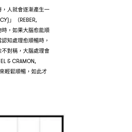
時
人就會逐漸產生一
，
」
NCY)
（REBER,
物時
如果大腦愈能順
，
當認知處理愈順暢時
，
愈不對稱
大腦處理會
，
EL & CRAMON,
來輕鬆順暢
如此才
，