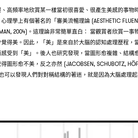
覆、高頻率地欣賞某一樣當初很喜愛、很產生美感的事物
。心理學上有個著名的「審美流暢理論
(AESTHETIC FLUE
。這理論非常簡單直白
當觀賞者欣賞一事
MAN, 2004)
：
會覺得美。因此
「美」是來自於大腦的認知處理歷程
，
，
而感受到「美」。後人也研究發現
當圖形愈複雜、結構
，
覺得圖形愈不美
反之亦然
，
(JACOBSEN, SCHUBOTZ, HÖF
也可以發現人們對對稱結構的著迷
就是因為大腦處理起
，