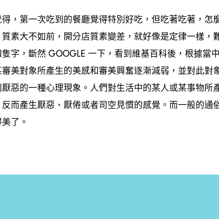
覺得
第一次吃到的餐廳覺得特別好吃
但吃著吃著
怎
，
，
，
質素大不如前
開分店質素變差
就好像是定律一樣
，
，
，
，
四隻字
斷然
一下
看到維基百科後
根據當
，
GOOGLE
，
，
某審美對象所產生的美感和審美興奮逐漸減弱
並對此對
，
到厭惡的一種心理現象。人們對生活中的某人或某事物所
反而產生厭惡、厭倦或者司空見慣的感覺。而一般的通
，
得美了。