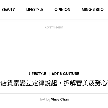
BEAUTY
LIFESTYLE
OPINION
MING'S BRO
ADVERTISEMENT
LIFESTYLE
|
ART & CULTURE
分店質素變差定律說起
拆解審美疲勞心
，
Text by
Vince Chan