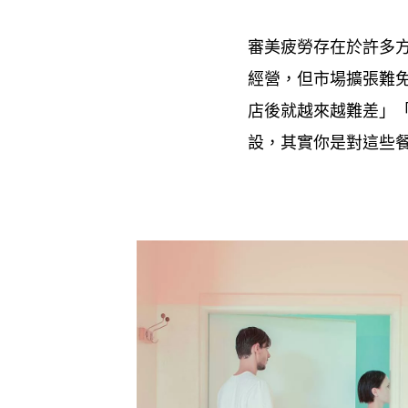
審美疲勞存在於許多
經營
但市場擴張難
，
店後就越來越難差」
設
其實你是對這些
，