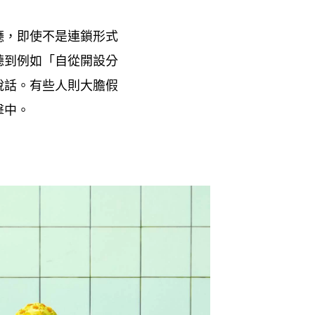
廳
即使不是連鎖形式
，
聽到例如「自從開設分
說話。有些人則大膽假
擊中。