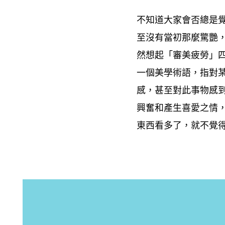
不知道大家會否總是
至沒有當初那麼驚艷
然想起「審美疲勞」
一個美學術語
指對
，
感
甚至對此事物感
，
興奮和產生喜愛之情
東西看多了
就不覺
，