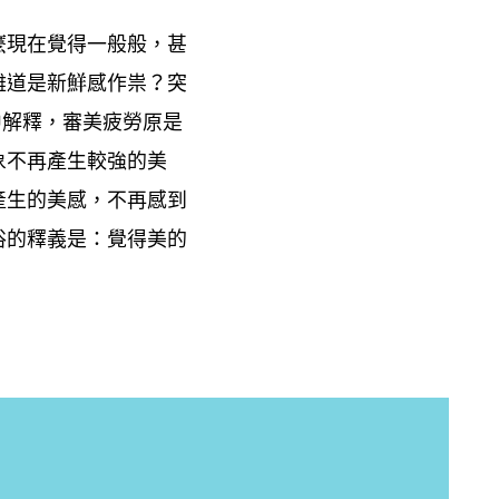
麼現在覺得一般般
甚
，
難道是新鮮感作祟
突
？
中解釋
審美疲勞原是
，
象不再產生較強的美
產生的美感
不再感到
，
俗的釋義是
覺得美的
：