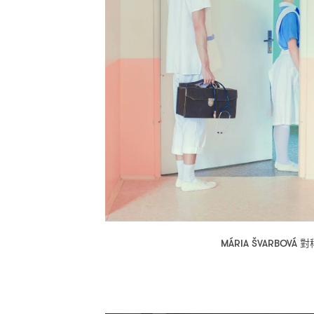
對
MÁRIA ŠVARBOVÁ