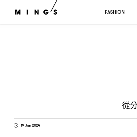
從分店質素變差定律說起
拆解審美疲勞心理學
，
FASHION
從
19 Jan 2024