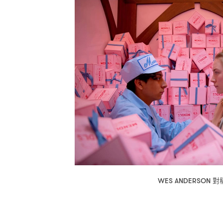
對
WES ANDERSON