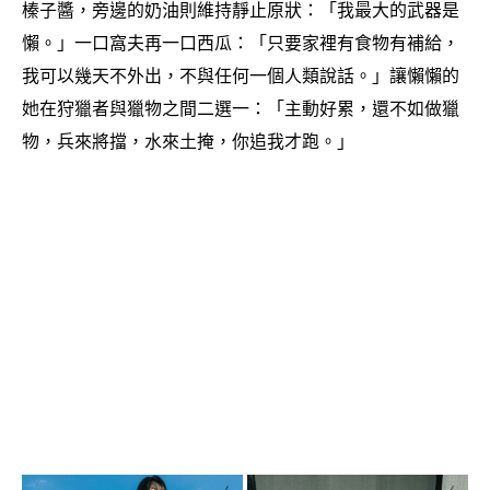
榛子醬
旁邊的奶油則維持靜止原狀
「我最大的武器是
，
：
懶。」一口窩夫再一口西瓜
「只要家裡有食物有補給
：
，
我可以幾天不外出
不與任何一個人類說話。」讓懶懶的
，
她在狩獵者與獵物之間二選一
「主動好累
還不如做獵
：
，
物
兵來將擋
水來土掩
你追我才跑。」
，
，
，