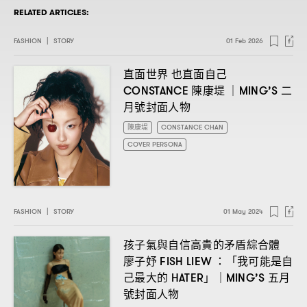
RELATED ARTICLES:
FASHION
|
STORY
01 Feb 2026
直面世界
也直面自己
陳康堤
二
CONSTANCE
｜MING’S
月號封面人物
陳康堤
CONSTANCE CHAN
COVER PERSONA
FASHION
|
STORY
01 May 2024
孩子氣與自信高貴的矛盾綜合體
廖子妤
「我可能是自
FISH LIEW ：
己最大的
」
五月
HATER
｜MING’S
號封面人物