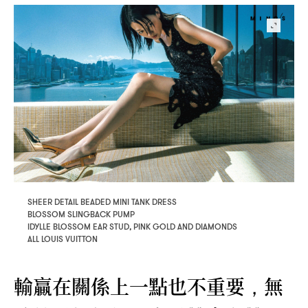
SHEER DETAIL BEADED MINI TANK DRESS
BLOSSOM SLINGBACK PUMP
IDYLLE BLOSSOM EAR STUD, PINK GOLD AND DIAMONDS
ALL LOUIS VUITTON
輸贏在關係上一點也不重要
無
，