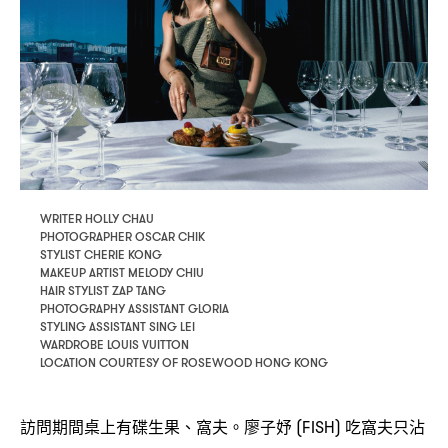
WRITER HOLLY CHAU
PHOTOGRAPHER OSCAR CHIK
STYLIST CHERIE KONG
MAKEUP ARTIST MELODY CHIU
HAIR STYLIST ZAP TANG
PHOTOGRAPHY ASSISTANT GLORIA
STYLING ASSISTANT SING LEI
WARDROBE LOUIS VUITTON
LOCATION COURTESY OF ROSEWOOD HONG KONG
訪問期間桌上有碟生果、窩夫。廖子妤
吃窩夫只沾
(FISH)