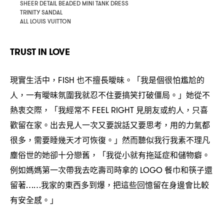
SHEER DETAIL BEADED MINI TANK DRESS
TRINITY SANDAL
ALL LOUIS VUITTON
TRUST IN LOVE
現實生活中
也不擅長曖昧。「我是個很怕尷尬的
，FISH
人
一有曖昧氛圍我就忍不住要搞笑打破僵局。」她從不
，
熱衷交際
「我經常不
見朋友或約人
只喜
，
FEEL RIGHT
，
歡留在家。出去見人一次又要說話又要思考
用的力氣都
，
很多
需要睡幾天才可恢復。」然而聽似我行我素不理凡
，
塵俗世的她卻十分戀舊
「我從小就有拖延症和儲物癖。
，
例如媽媽第一次帶我去吃壽司時拿的
餐巾和筷子還
LOGO
留著
我家的東西多到爆
把這些回憶留在身邊會比較
……
，
有安全感。」