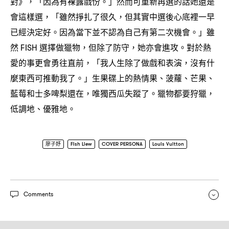
對》
「因為有裸露戲份。」然而可重新再選的話她還是
，
會這樣選
「雖然掙扎了很久
但其實中選後心底裡一早
，
，
已經決定好。因為當下並不認為自己有第二次機會。」雖
然
選擇做獵物
但除了防守
她亦會進攻。對於熱
FISH
，
，
愛的事更會勇往直前
「我人生除了做戲和表演
沒有什
，
，
麼東西可推動我了。」生果碟上的熱情果、菠蘿、芒果、
藍莓和士多啤梨還在
唯獨西瓜失蹤了。獵物都要狩獵
，
，
低調地、優雅地。
廖子妤
Fish Liew
COVER PERSONA
Louis Vuitton
Comments