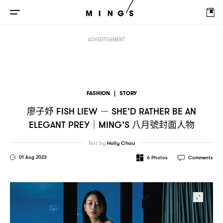
廖子妤
八月號封面
FISH LIEW － SHE’D RATHER BE AN ELEGANT PREY｜MING’S
ADVERTISEMENT
FASHION
|
STORY
廖子妤
FISH LIEW － SHE’D RATHER BE AN
八月號封面人物
ELEGANT PREY｜MING’S
Text by
Holly Chau
01 Aug 2023
6
Photos
Comments