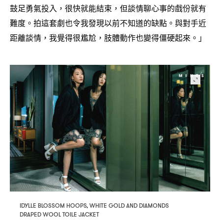
鼓足勇氣投入
很快就能結束
但談情聊心事的戲份就有
，
，
難度。拍這套劇也令我發現以前不知道的缺點。與對手近
距離談情
我覺得很尷尬
肢體動作也變得僵硬起來。」
，
，
IDYLLE BLOSSOM HOOPS, WHITE GOLD AND DIAMONDS
DRAPED WOOL TOILE JACKET