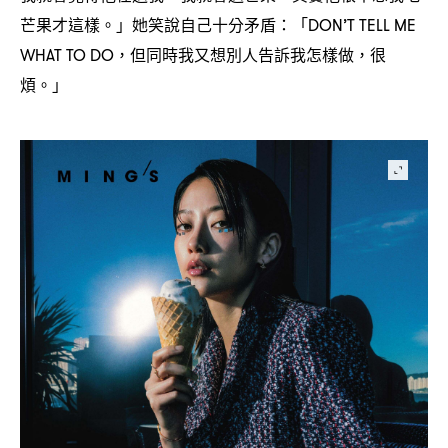
芒果才這樣。」她笑說自己十分矛盾
「
：
DON’T TELL ME
但同時我又想別人告訴我怎樣做
很
WHAT TO DO，
，
煩。」