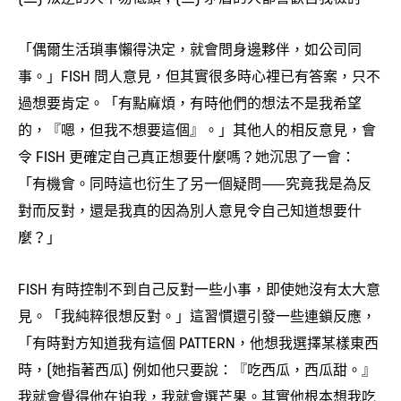
「偶爾生活瑣事懶得決定
就會問身邊夥伴
如公司同
，
，
事。」
問人意見
但其實很多時心裡已有答案
只不
FISH
，
，
過想要肯定。「有點麻煩
有時他們的想法不是我希望
，
的
『嗯
但我不想要這個』。」其他人的相反意見
會
，
，
，
令
更確定自己真正想要什麼嗎
她沉思了一會
FISH
？
：
「有機會。同時這也衍生了另一個疑問
究竟我是為反
⸺
對而反對
還是我真的因為別人意見令自己知道想要什
，
麼
」
？
有時控制不到自己反對一些小事
即使她沒有太大意
FISH
，
見。「我純粹很想反對。」這習慣還引發一些連鎖反應
，
「有時對方知道我有這個
他想我選擇某樣東西
PATTERN，
時
她指著西瓜
例如他只要說
『吃西瓜
西瓜甜。』
，(
)
：
，
我就會覺得他在迫我
我就會選芒果。其實他根本想我吃
，