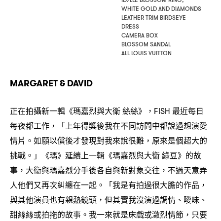
WHITE GOLD AND DIAMONDS
LEATHER TRIM BIRDSEYE
DRESS
CAMERA BOX
BLOSSOM SANDAL
ALL LOUIS VUITTON
MARGARET & DAVID
正在拍攝新一輯《瑪嘉烈與大衛
絲絲》
最近每日
，FISH
每夜都工作
「上年得獎後我在不同訪問中都說過想演愛
，
情片。如願以償後才發現對我來說很難
原來是個超大的
，
挑戰。」《瑪》延續上一輯《瑪嘉烈與大衞
綠豆》的故
事
大衞與瑪嘉烈分手後各自與新對象交往
不過天意弄
，
，
人他們又再次糾纏在一起。「我是有拍過很大膽的作品
，
與其他演員也有親熱鏡頭
但其實我沒演過調情、曖昧、
，
甜絲絲或拍拖的故事。我一來就是床戲或激烈情節
只要
，