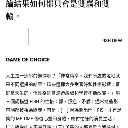
論結果如何都只會是雙贏和雙
輸。
FISH LIEW
GAME OF CHOICE
人生是一連串的選擇嗎
「非常精準。我們所處的境地就
？
是不同選擇的結果。這些選擇大多受喜好和性格影響
喜
；
好是天生的
但性格卻會透過經驗和學習不斷改變。」用
，
三個詞描述
的性格
懶、叛逆、矛盾
通常這些形
FISH
：
；
容詞都被視為貶義
可是
一
因為懶出門
才有足
，
：(
)
，FISH
夠的
修復心靈和身體
應付忙碌的演員生活。
ME TIME
，
二
叛逆的人不易低頭
三
矛盾的人都喜歡自我檢討。
(
)
；(
)