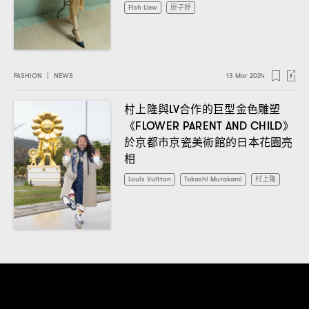
Fish Liew
廖子妤
FASHION
|
NEWS
13 Mar 2024
村上隆與
合作的巨型金色雕塑
LV
《
》
FLOWER PARENT AND CHILD
於京都市京瓷美術館的日本花園亮
相
Louis Vuitton
Takashi Murakami
村上隆