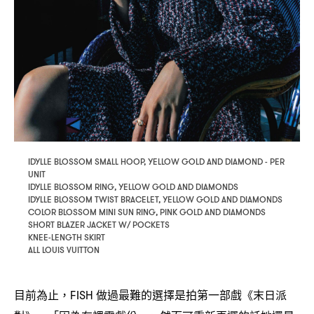
IDYLLE BLOSSOM SMALL HOOP, YELLOW GOLD AND DIAMOND - PER
UNIT
IDYLLE BLOSSOM RING, YELLOW GOLD AND DIAMONDS
IDYLLE BLOSSOM TWIST BRACELET, YELLOW GOLD AND DIAMONDS
COLOR BLOSSOM MINI SUN RING, PINK GOLD AND DIAMONDS
SHORT BLAZER JACKET W/ POCKETS
KNEE-LENGTH SKIRT
ALL LOUIS VUITTON
目前為止
做過最難的選擇是拍第一部戲《末日派
，FISH