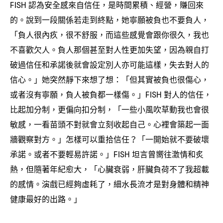
認為安全感來自信任
是時間累積、經營
賺回來
FISH
，
，
的。說到一段關係若走到終點
她寧願被負也不要負人
，
，
「負人很內疚
很不舒服
而這些感覺會跟你很久
我也
，
，
，
不喜歡欠人。負人那個甚至對人性更加失望
因為親自打
，
破過信任和承諾後就會設定別人亦可能這樣
失去對人的
，
信心。」她突然靜下來想了想
「但其實被負也很傷心
：
，
或者沒有寧願
負人被負都一樣傷。」
對人的信任
，
FISH
，
比起加分制
更偏向扣分制
「一些小風吹草動我也會很
，
，
敏感
一看苗頭不對就會立刻收起自己。心裡會築起一面
，
牆觀察對方。」怎樣可以重拾信任
「一開始就不要破壞
？
承諾。或者不要輕易許諾。」
坦言曾嚮往激情和炙
FISH
熱
但隨著年紀愈大
「心臟衰弱
肝臟負荷不了我超載
，
，
，
的感情。演戲已經夠虛耗了
細水長流才是對身體和精神
，
健康最好的出路。」