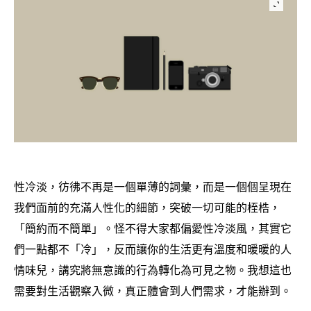
性冷淡
彷彿不再是一個單薄的詞彙
而是一個個呈現在
，
，
我們面前的充滿人性化的細節
突破一切可能的桎梏
，
，
「簡約而不簡單」。怪不得大家都偏愛性冷淡風
其實它
，
們一點都不「冷」
反而讓你的生活更有溫度和暖暖的人
，
情味兒
講究將無意識的行為轉化為可見之物。我想這也
，
需要對生活觀察入微
真正體會到人們需求
才能辦到。
，
，