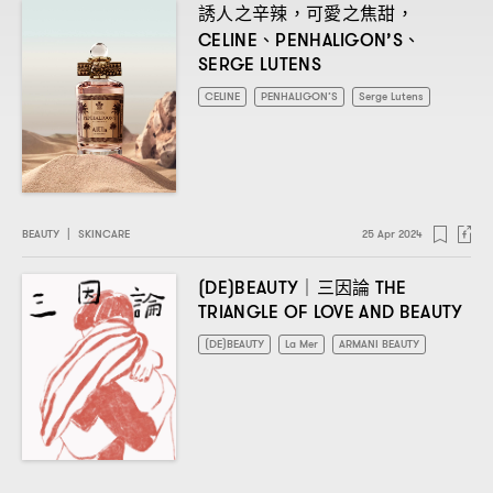
誘人之辛辣
可愛之焦甜
，
，
、
、
CELINE
PENHALIGON’S
SERGE LUTENS
CELINE
PENHALIGON’S
Serge Lutens
BEAUTY
|
SKINCARE
25 Apr 2024
三因論
(DE)BEAUTY｜
THE
TRIANGLE OF LOVE AND BEAUTY
(DE)BEAUTY
La Mer
ARMANI BEAUTY