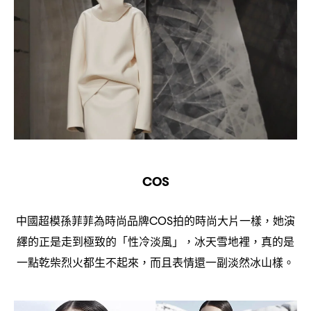
COS
中國超模孫菲菲為時尚品牌
拍的時尚大片一樣
她演
COS
，
繹的正是走到極致的「性冷淡風」
冰天雪地裡
真的是
，
，
一點乾柴烈火都生不起來
而且表情還一副淡然冰山樣。
，