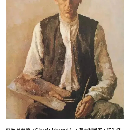
喬治
莫蘭迪
意大利畫家
終生沒