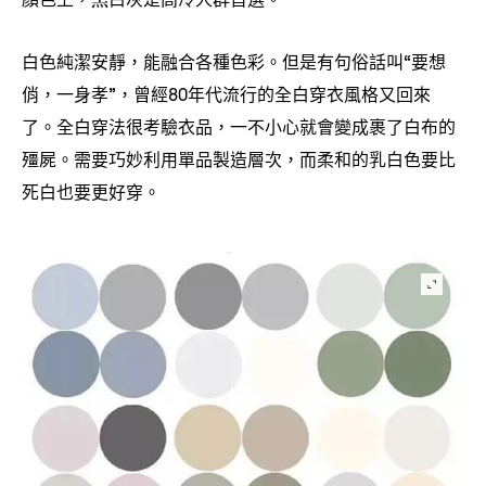
白色純潔安靜
能融合各種色彩。但是有句俗話叫
要想
，
“
俏
一身
孝
曾經
年代流行的全白穿衣風格又回來
，
”，
80
了。全白穿法很考驗衣品
一不小心就會變成裹了白布的
，
殭屍。需要巧妙利用單品製造層次
而柔和的乳白色要比
，
死白也要更好穿。