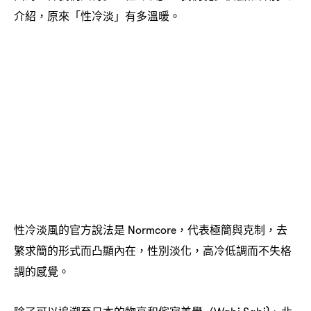
介紹
原來「性冷淡」有多溫暖。
，
性冷淡風的官方說法是
代表極簡與克制
去
Normcore，
，
繁求簡的形式而凸顯內在
性別淡化
高冷低調而不失格
，
，
調的感覺。