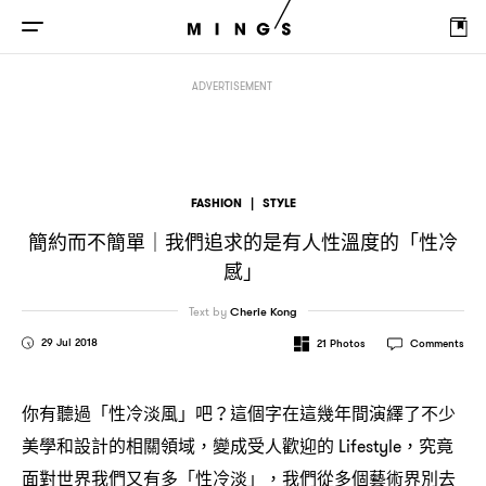
簡約而不簡單
我們追求的是有人性溫度的「性冷感」
｜
ADVERTISEMENT
FASHION
|
STYLE
簡約而不簡單
我們追求的是有人性溫度的「性冷
｜
感」
Text by
Cherie Kong
29 Jul 2018
21
Photos
Comments
你有聽過「性冷淡風」吧
這個字在這幾年間演繹了不少
？
美學和設計的相關領域
變成受人歡迎的
究竟
，
Lifestyle，
面對世界我們又有多「性冷淡」
我們從多個藝術界別去
，