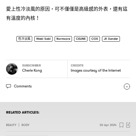
愛上性冷淡風的原因
可不僅僅是高級感的外表
還有這
，
，
有溫度的內核
！
性冷淡風
Wabi Sabi
Normcore
CELINE
COS
Jil Sander
SUBSCRIBER
CREDITS
Cherie Kong
Images courtesy of the Internet
Comments
RELATED ARTICLES:
BEAUTY
|
BODY
30 Apr 2024