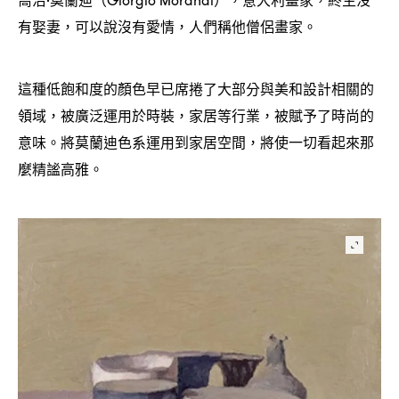
·
（Giorgio Morandi），
，
有娶妻
可以說沒有愛情
人們稱他僧侶畫家。
，
，
這種低飽和度的顏色早已席捲了大部分與美和設計相關的
領域
被廣泛運用於時裝
家居等行業
被賦予了時尚的
，
，
，
意味。將莫蘭迪色系運用到家居空間
將使一切看起來那
，
麼精謐高雅。