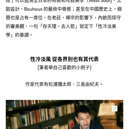
除了可以追溯至日本的物哀和侘寂美學
、北
（Wabi Sabi)
歐設計、
的藝術中尋根
甚至在中國歷史上
極
Bauhaus
；
，
簡也是占有一席位
在老莊、禪宗的影響下
內斂而保守
，
，
的審美觀
一句「存天理
去人慾」就定下「性冷淡美
，
，
學」的基調。
性冷淡風
從各界別也有其代表
筆者舉自己喜歡的小例子
(
)
作家代表有松浦彌太郎、三島由紀夫。