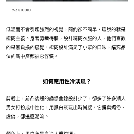
Y-Z STUDIO
低溫而不會引起強烈的視覺
簡約卻不簡單
這說的就是
，
，
極簡主義。身著剪裁得體
設計精簡衣服的人
他們喜歡
，
，
的是無負擔的感覺
極簡設計滿足了小眾的口味
講究品
，
，
位的新中產都被它俘獲。
如何應用性冷淡風
？
剪栽上
前凸後翹的誘惑曲線設計少了
卻多了許多潮人
，
，
男女打扮成中性化
用黑白灰玩出時尚感
它摒棄媚俗、
，
，
虛偽
卻追逐潮流。
，
顏色上
黑白灰是高冷人群首選。
，