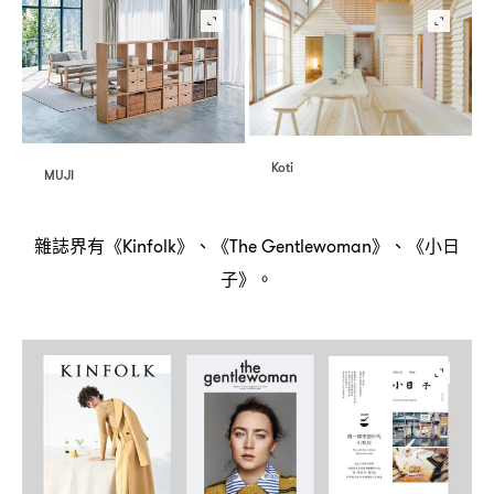
Koti
MUJI
雜誌界有《
》、《
》、《小日
Kinfolk
The Gentlewoman
子》。