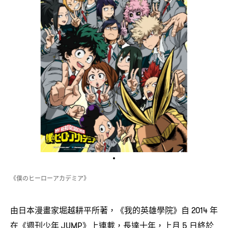
《僕
》
のヒーローアカデミア
由日本漫畫家堀越耕平所著
《我的英雄學院》自
年
，
2014
在《週刊少年
》上連載
長達十年
上月
日終於
JUMP
，
，
5