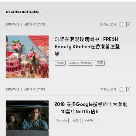
RELATED ARTICLES:
LIFESTYLE
|
ART & CULTURE
28 Sep 2018
沉醉在浪漫玫瑰園中
| FRESH
在香港首度登
Beauty Kitchen
場
！
fresh
Beauty Kitchen
面膜
LIFESTYLE
|
ART & CULTURE
15 Dec 2018
最多
搜尋的十大美劇
2018
Google
套中
佔
∣ 10
Netflix
5
Google
美劇
Netflix