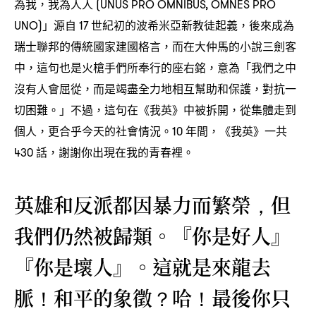
為我
我為人人
，
(UNUS PRO OMNIBUS, OMNES PRO
」源自
世紀初的波希米亞新教徒起義
後來成為
UNO)
17
，
瑞士聯邦的傳統國家建國格言
而在大仲馬的小說三劍客
，
中
這句也是火槍手們所奉行的座右銘
意為「我們之中
，
，
沒有人會屈從
而是竭盡全力地相互幫助和保護
對抗一
，
，
切困難。」不過
這句在《我英》中被拆開
從集體走到
，
，
個人
更合乎今天的社會情況。
年間
《我英》一共
，
10
，
話
謝謝你出現在我的青春裡。
430
，
英雄和反派都因暴力而繁榮
但
，
我們仍然被歸類。『你是好人』
『你是壞人』。這就是來龍去
脈
和平的象徵
哈
最後你只
！
？
！