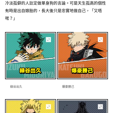
冷淡孤僻的人註定做單身狗的言論。可是天生孤高的個性
有時是出自娘胎的
長大後只是忠實地做自己
「又唔
，
，
啱
」
？
綠谷出久
爆豪勝己