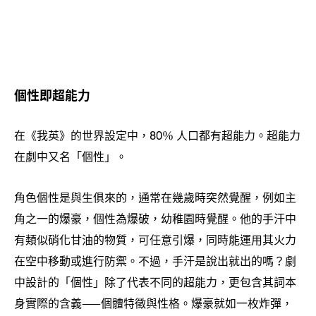
個性即超能力
在《我英》的世界設定中
人口都有超能力。超能力
，80％
在劇中又名「個性」。
角色個性是與生俱來的
通常在幾歲時突然覺醒
例如主
，
，
角之一的爆豪
個性為爆破
幼稚園時覺醒。他的手汗中
，
，
有類似硝化甘油的物質
可任意引爆
同時能運用其火力
，
，
在空中移動或進行防禦。不過
手汗是說出就出的嗎
劇
，
？
中設計的「個性」除了代表不同的超能力
更包含其詞本
，
身實際的含義
個體特徵與性格。爆豪就如一枚炸彈
⸺
，