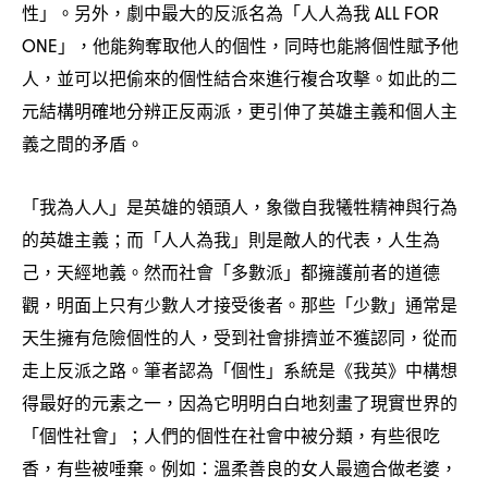
性」。另外
劇中最大的反派名為「人人為我
，
ALL FOR
」
他能夠奪取他人的個性
同時也能將個性賦予他
ONE
，
，
人
並可以把偷來的個性結合來進行複合攻擊。如此的二
，
元結構明確地分辨正反兩派
更引伸了英雄主義和個人主
，
義之間的矛盾。
「我為人人」是英雄的領頭人
象徵自我犧牲精神與行為
，
的英雄主義
而「人人為我」則是敵人的代表
人生為
；
，
己
天經地義。然而社會「多數派」都擁護前者的道德
，
觀
明面上只有少數人才接受後者。那些「少數」通常是
，
天生擁有危險個性的人
受到社會排擠並不獲認同
從而
，
，
走上反派之路。筆者認為「個性」系統是《我英》中構想
得最好的元素之一
因為它明明白白地刻畫了現實世界的
，
「個性社會」
人們的個性在社會中被分類
有些很吃
；
，
香
有些被唾棄。例如
溫柔善良的女人最適合做老婆
，
：
，