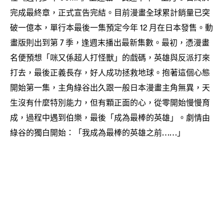
完成最終章
正式宣告完結。目前漫畫全球累計銷量已突
，
破一億本
單行本最後一集預定今年
月在日本發售。動
，
12
畫版則出到第
季
逢週末播出最新集數。最初
憑漫畫
7
，
，
名便預想「咪又係超人打怪獸」的戲碼
英雄與反派打來
，
打去
最後正義長存
好人成功拯救地球。抱著這個心態
，
，
開始第一集
主角綠谷出久跟一般日本漫畫主角無異
天
，
，
生沒有什麼特別能力
但有顆正面的心
從零開始慢慢育
，
，
成
過程中遇到伯樂
最後「成為最棒的英雄」。劇情由
，
，
綠谷的獨白開始
「我成為最棒的英雄之前
」
：
……