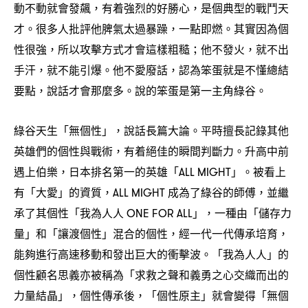
動不動就會發飆
有着強烈的好勝心
是個典型的戰鬥天
，
，
才。很多人批評他脾氣太過暴躁
一點即燃。其實因為個
，
性很強
所以攻擊方式才會這樣粗糙
他不發火
就不出
，
；
，
手汗
就不能引爆。他不愛廢話
認為笨蛋就是不懂總結
，
，
要點
說話才會那麼多。說的笨蛋是第一主角綠谷。
，
綠谷天生「無個性」
說話長篇大論。平時擅長記錄其他
，
英雄們的個性與戰術
有着絕佳的瞬間判斷力。升高中前
，
遇上伯樂
日本排名第一的英雄「
」。被看上
，
ALL MIGHT
有「大愛」的資質
成為了綠谷的師傅
並繼
，ALL MIGHT
，
承了其個性「我為人人
」
一種由「儲存力
ONE FOR ALL
，
量」和「讓渡個性」混合的個性
經一代一代傳承培育
，
，
能夠進行高速移動和發出巨大的衝擊波。「我為人人」的
個性顧名思義亦被稱為「求救之聲和義勇之心交織而出的
力量結晶」
個性傳承後
「個性原主」就會變得「無個
，
，