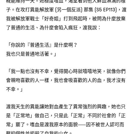
概能維持一天。她極度嗜血
渴望看到他人鮮血淋漓的樣
，
子。在攻打異能解放軍
另一個反派
那集
渡
(
)
(S5 EP113)，
我被解放軍戰士「好奇姐」打到飛起時
被問為什麼放棄
，
了普通的生活、為什麼會陷入瘋狂
渡我說
，
：
「你說的『普通生活』是什麼啊
？
我也只是普通地活著。」
「我一點也沒有不幸
覺得開心時就嘻嘻地笑
就像你們
，
，
會親吻喜歡的人一樣
我也會吸喜歡的人的血
我才沒有
，
，
不幸。」
渡我天生的異能讓她對血產生了異常強烈的興趣
她也只
，
是「正常地」做自己
只是此「正常」不同於社會的「正
，
常」罷了。嗜血是渡我原本的面貌
因不被世人認可而
⸺
壓抑個性並扼殺了自我的少女。