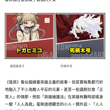
渡我被身子
死柄木弔
《我英》看似描繪著英雄主義的故事
但其實每集都巧妙
，
地融入了不少為敵人平反的元素
甚至一些諷刺社會「正
，
常人」的情節
例如「英雄擁護派」在英雄有難時卻搖身
，
一變「人人為我」毫無道德觀念的小人。題外話
「人人
，