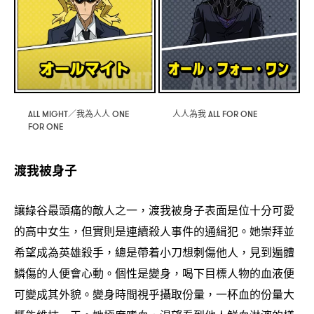
我為人人
人人為我
ALL MIGHT／
ONE
ALL FOR ONE
FOR ONE
渡我被身子
讓綠谷最頭痛的敵人之一
渡我被身子表面是位十分可愛
，
的高中女生
但實則是連續殺人事件的通緝犯。她崇拜並
，
希望成為英雄殺手
總是帶着小刀想刺傷他人
見到遍體
，
，
鱗傷的人便會心動。個性是變身
喝下目標人物的血液便
，
可變成其外貌。變身時間視乎攝取份量
一杯血的份量大
，