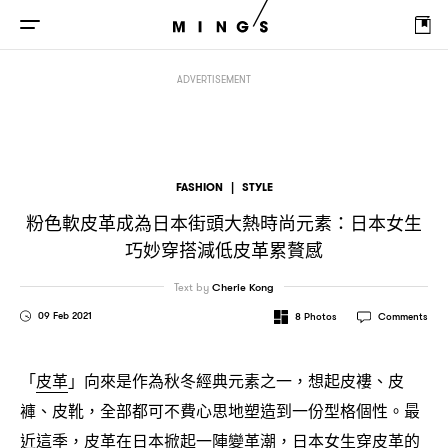
粉色軟皮革成為日本街頭大熱時尚元素
日本女生巧妙穿搭減低皮革累贅感
：
ADVERTISEMENT
FASHION
|
STYLE
粉色軟皮革成為日本街頭大熱時尚元素
日本女生
：
巧妙穿搭減低皮革累贅感
Text by
Cherie Kong
09 Feb 2021
8
Photos
Comments
「
皮革
」向來是作為秋冬經典元素之一
想起皮褸、皮
，
褲、皮靴
全部都可不費心思地塑造到一份型格個性。最
，
近這季
皮革在日本掀起一陣變革潮
日本女生穿皮革的
，
，