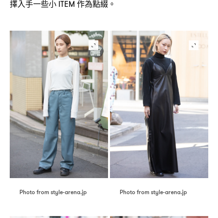
擇入手一些小
作為點綴。
ITEM
Photo from style-arena.jp
Photo from style-arena.jp