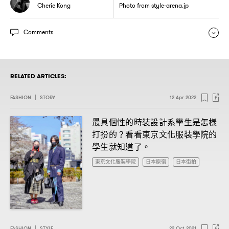
Cherie Kong
Photo from style-arena.jp
Comments
RELATED ARTICLES:
FASHION
|
STORY
12 Apr 2022
最具個性的時裝設計系學生是怎樣
打扮的
看看東京文化服裝學院的
？
學生就知道了。
東京文化服裝學院
日本原宿
日本街拍
FASHION
|
STYLE
22 Oct 2021