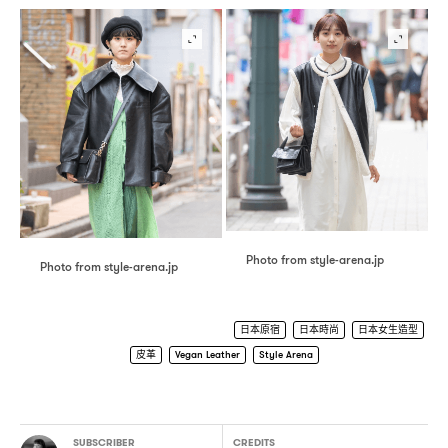
Photo from style-arena.jp
Photo from style-arena.jp
日本原宿
日本時尚
日本女生造型
皮革
Vegan Leather
Style Arena
SUBSCRIBER
CREDITS