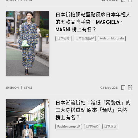
日本街拍網站盤點風靡日本年輕人
的五款品牌手袋
、
：MARGIELA
榜上有名
MARNI
？
日本街拍
日本街頭品牌
Maison Margiela
FASHION
|
STYLE
03 May 2021
日本潮流街拍
減低「累贅感」的
：
三大穿搭重點
原來「領呔」竟然
榜上有名
？
Fashionsnap JP
日本時尚
日本潮流