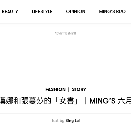
面人物
BEAUTY
LIFESTYLE
OPINION
MING'S BRO
ADVERTISEMENT
FASHION
|
STORY
漢娜和張蔓莎的「女書」
六
｜MING’S
Text by
Sing Lei