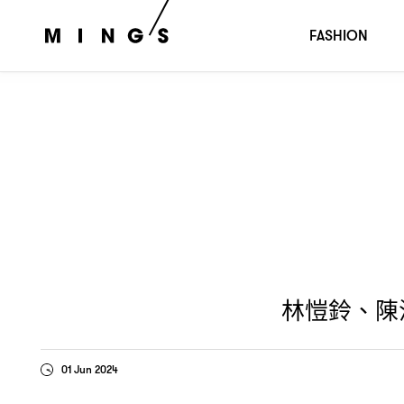
林愷鈴、陳漢娜和張蔓莎的「女書」
六月號封
｜MING’S
FASHION
林愷鈴、陳
01 Jun 2024