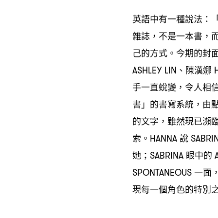
英語中有一種說法
：
雜誌
不是一本書
，
，
己的方式。今期的封
、陳漢娜
ASHLEY LIN
H
手一直蛻變
令人相
，
書」的書寫系統
由
，
的文字
雖然現已瀕
，
索。
說
HANNA
SABRI
她
眼中的
；SABRINA
A
一面
SPONTANEOUS
現每一個角色的特別