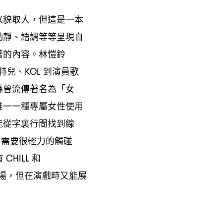
以貌取人
但這是一本
，
動靜、語調等等呈現自
著的內容。林愷鈴
特兒、
到演員歌
KOL
縣曾流傳著名為「女
唯一一種專屬女性使用
能從字裏行間找到線
需要很輕力的觸碰
，
有
和
CHILL
場
但在演戲時又能展
，