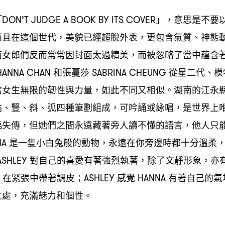
「
」
意思是不要
DON’T JUDGE A BOOK BY ITS COVER
，
而且在這個世代
美貌已經超脫外表
更包含氣質、神態
，
，
面女郎們反而常常因封面太過精美
而被忽略了當中蘊含
，
和張蔓莎
從星二代、模
ANNA CHAN
SABRINA CHEUNG
信女生無限的韌性與力量
如此不同又相似。湖南的江永
，
點、豎、斜、弧四種筆劃組成
可吟誦或詠唱
是世界上
，
，
臨失傳
但她們之間永遠藏著旁人讀不懂的語言
他人只
，
，
是一隻小白兔般的動物
永遠在你旁邊時都十分溫柔
NA
，
對自己的喜愛有著強烈執著
除了文靜形象
亦
SHLEY
，
，
在緊張中帶著調皮
感覺
有著自己的氣
，
；ASHLEY
HANNA
之處
充滿魅力和個性。
，