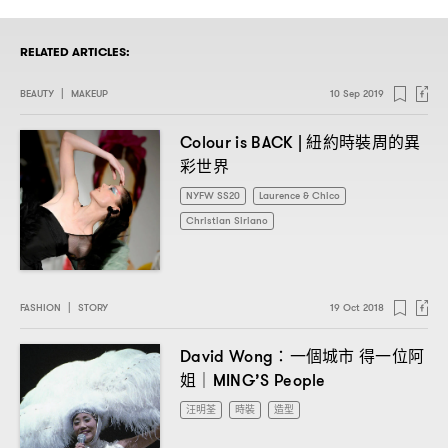
RELATED ARTICLES:
BEAUTY
|
MAKEUP
10 Sep 2019
紐約時裝周的異
Colour is BACK |
彩世界
NYFW SS20
Laurence & Chico
Christian Siriano
FASHION
|
STORY
19 Oct 2018
一個城市
得一位阿
David Wong：
姐
｜MING’S People
汪明荃
時裝
造型