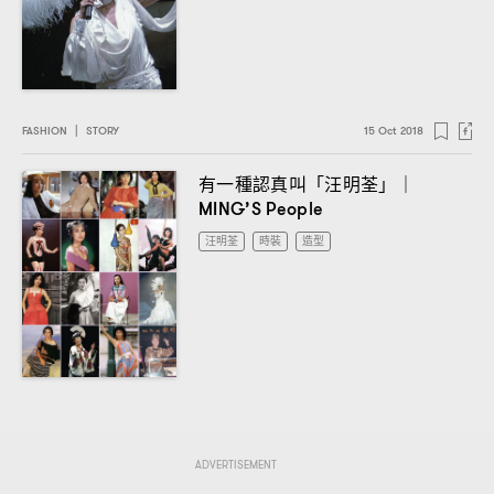
FASHION
|
STORY
15 Oct 2018
有一種認真叫「汪明荃」
｜
MING’S People
汪明荃
時裝
造型
ADVERTISEMENT