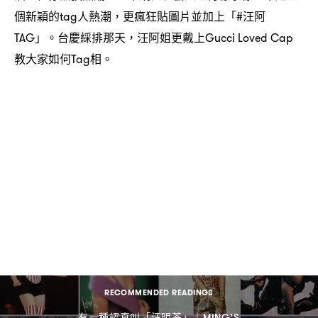
個新穎的
人熱潮
更瘋狂貼圖片並加上「
汪阿
tag
，
#
」。台慶綵排那天
汪阿姐更戴上
TAG
，
Gucci Loved Cap
教大家如何
相。
Tag
RECOMMENDED READINGS
有一種認真叫「汪明荃」
｜MING’S