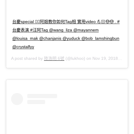
台慶
阿姐教你如何
相
實用
special 👍🏻
Tag
video 💪🏻😍😍 . #
台慶表演
汪阿
#
Tag @wang_liza @mayannem
@louisa_mak @chanjanis @yuduck @bob_lamshingbun
@crystalfyy
陸浩明
號
A post shared by
6
(@lukhoo) on
Nov 19, 2018 at 3:56am PST