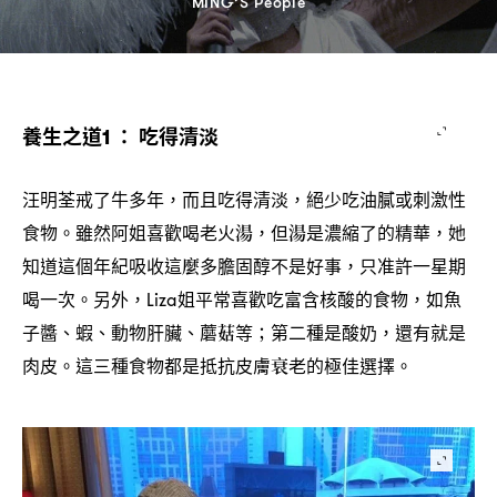
MING’S People
養生之道
吃得清淡
1 ：
汪明荃戒了牛多年
而且吃得清淡
絕少吃油膩或刺激性
，
，
食物。雖然阿姐喜歡喝老火湯
但湯是濃縮了的精華
她
，
，
知道這個年紀吸收這麼多膽固醇不是好事
只准許一星期
，
喝一次。另外
姐平常喜歡吃富含核酸的食物
如魚
，Liza
，
子醬、蝦、動物肝臟、蘑菇等
第二種是酸奶
還有就是
；
，
肉皮。這三種食物都是抵抗皮膚衰老的極佳選擇。