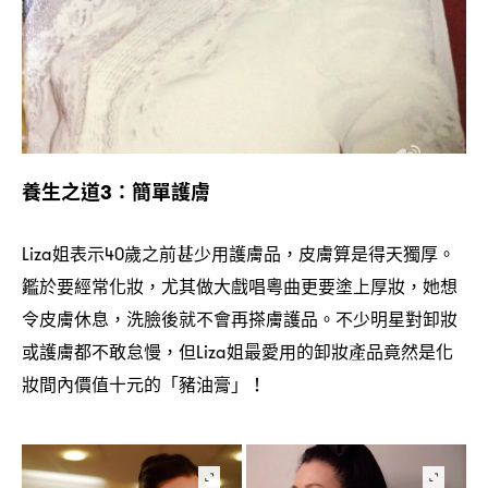
養生之道
簡單護膚
3：
姐表示
歲之前甚少用護膚品
皮膚算是得天獨厚。
Liza
40
，
鑑於要經常化妝
尤其做大戲唱粵曲更要塗上厚妝
她想
，
，
令皮膚休息
洗臉後就不會再搽膚護品。不少明星對卸妝
，
或護膚都不敢怠慢
但
姐最愛用的卸妝產品竟然是化
，
Liza
妝間內價值十元的「豬油膏」
！