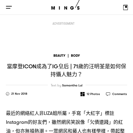
當摩登
成為了
皇后
歲的汪明荃是如何保持懾人魅力
ICON
IG
| 71
？
ADVERTISEMENT
BEAUTY
|
BODY
當摩登
成為了
皇后
歲的汪明荃是如何保
ICON
IG
| 71
持懾人魅力
？
Text by
Samantha Lui
21 Nov 2018
12
Photos
Comments
最近的網絡紅人非
姐所屬
手寫「大紅字」標註
LIZA
，
的好友們
雖然網民笑說像「欠債還錢」的紅
Instagram
，
油
但亦無損熱潮。一眾網民和藝人也有樣學樣
帶起整
，
，