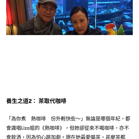
養生之道
茶取代咖啡
2：
「為你煮
熱咖啡
份外輕快些
」無論是哪個年紀
都
～
，
會識唱
姐的《熱咖啡》
但她卻從來不喝咖啡
亦不
Liza
，
，
會飲酒
因為怕心跳加劇。現在她最愛喝茶
甚麼茶都
，
，