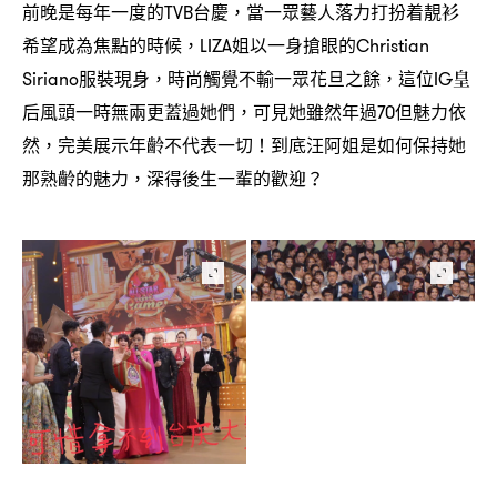
前晚是每年一度的
台慶
當一眾藝人落力打扮着靚衫
TVB
，
希望成為焦點的時候
姐以一身搶眼的
，LIZA
Christian
服裝現身
時尚觸覺不輸一眾花旦之餘
這位
皇
Siriano
，
，
IG
后風頭一時無兩更蓋過她們
可見她雖然年過
但魅力依
，
70
然
完美展示年齡不代表一切
到底汪阿姐是如何保持她
，
！
那熟齡的魅力
深得後生一輩的歡迎
，
？