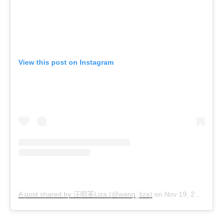
View this post on Instagram
汪明荃
A post shared by
Liza (@wang_liza)
on
Nov 19, 2018 at 3:29am PST