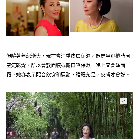
但隨著年紀漸大
現在會注重皮膚保濕
像是坐飛機時因
，
，
空氣乾燥
所以會敷面膜或戴口罩保濕
晚上又會塗面
，
，
霜。她亦表示配合飲食和運動、睡眠充足
皮膚才會好。
，