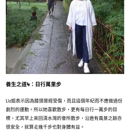
養生之道
日行萬里步
4：
姐表示因為膝頭曾經受傷
而且這個年紀而不應做過份
Liz
，
劇烈的運動。所以她喜歡散步
更有每日行一萬步的目
，
標
尤其早上來回清水灣的會所散步
沿途有風景之餘亦
，
，
很安全
就算走幾千步也對身體有益。
，