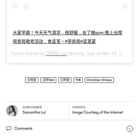
大家早晨
今天天气清凉
很舒服
去了做
晚上出席
！
，
，
gym,
保良局敬老活动
食盆菜。
保良局
盆菜宴
，
#
#
汪明荃
A post shared by
Liza
(@wang_liza) on
Nov 16, 2018 at 9:08pm PST
汪明荃
汪阿TAG
汪阿姐
TVB
Christian Siriano
SUBSCRIBER
CREDITS
Samantha Lui
Image Courtesy of the Internet
Comments