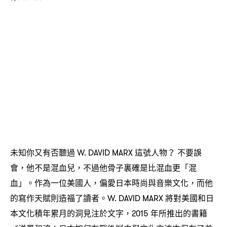
未知你又有否聽過
這號人物
不要誤
W. DAVID MARX
？
會
他不是混血兒
不過他骨子裏確是比混血更「混
，
，
血」。作為一位美國人
偏愛日本時尚與音樂文化
而他
，
，
的寫作天賦則造福了讀者。
將對美國和日
W. DAVID MARX
本文化積年累月的洞見注於文字
年所推出的書籍
，2015