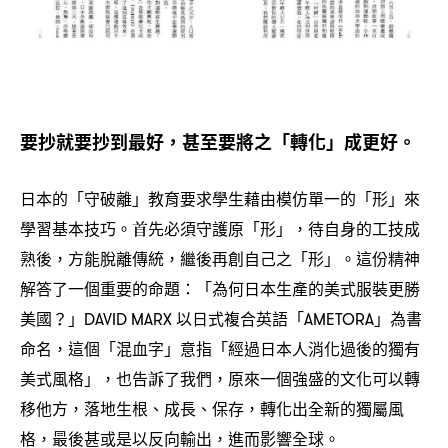
要抄就要抄到最好
甚至要將之「轉化」成更好。
，
日本的「守破離」教育要求學生藉由模仿單一的「形」來
學習基本技巧。首先必須守護原「形」
待自身的工技成
，
熟後
方能脫離傳統
繼後再創自己之「形」。這份精神
，
，
解答了一個重要的命題
「為何日本生產的美式服裝更勝
：
美國
」
以日式複合英語「
」為書
？
DAVID MARX
AMETORA
命名
這個「混血字」意指「經過日本人消化過後的獨有
，
美式風格」
也告訴了我們
原來一個強盛的文化可以轉
，
，
移他方
落地生根、成長、保存
轉化出全新的獨屬風
，
，
格
最後甚或是以反向輸出
進而影響全球。
，
，