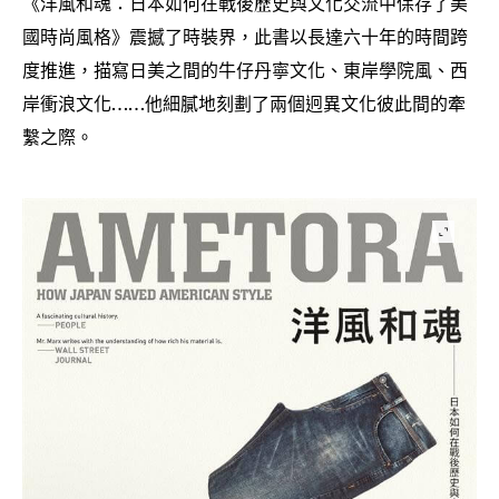
《洋風和魂
日本如何在戰後歷史與文化交流中保存了美
：
國時尚風格》震撼了時裝界
此書以長達六十年的時間跨
，
度推進
描寫日美之間的牛仔丹寧文化、東岸學院風、西
，
岸衝浪文化
他細膩地刻劃了兩個迥異文化彼此間的牽
……
繫之際。