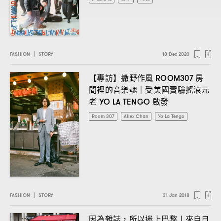
FASHION
|
STORY
18 Dec 2020
【專訪】撒野作風
房
ROOM307
間裡的音樂魂
受美國實驗搖滾元
｜
老
啟發
YO LA TENGO
Room 307
Allex Chan
Yo La Tengo
FASHION
|
STORY
31 Jan 2018
因為雜誌
所以迷上巴黎〡來自日
，