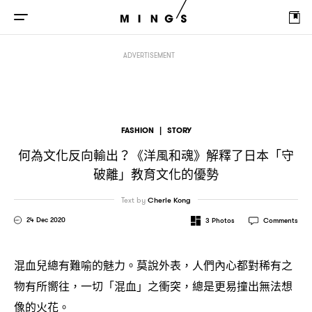
何為文化反向輸出
《洋風和魂》解釋了日本「守破離」教育文化的優勢
？
ADVERTISEMENT
FASHION
|
STORY
何為文化反向輸出
《洋風和魂》解釋了日本「守
？
破離」教育文化的優勢
Text by
Cherie Kong
24 Dec 2020
3
Photos
Comments
混血兒總有難喻的魅力。莫說外表
人們內心都對稀有之
，
物有所嚮往
一切「混血」之衝突
總是更易撞出無法想
，
，
像的火花。