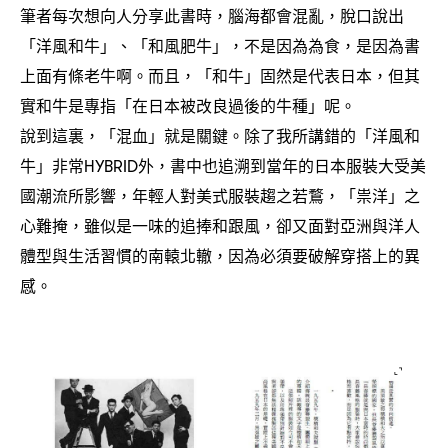
筆者每次想向人分享此書時
腦海都會混亂
脫口說出
，
，
「洋風和牛」、「和風肥牛」
不是因為為食
是因為書
，
，
上面有條老牛啊。而且
「和牛」固然是代表日本
但其
，
，
實和牛是專指「在日本被改良過後的牛種」呢。
說到這裏
「混血」就是關鍵。除了我所講錯的「洋風和
，
牛」非常
外
書中也追溯到當年的日本服裝大受美
HYBRID
，
國潮流所影響
年輕人對美式服裝趨之若鶩
「祟洋」之
，
，
心難掩
雖似是一味的追捧和跟風
卻又面對亞洲與洋人
，
，
體型與生活習慣的南轅北轍
因為必須要破解穿搭上的異
，
感。