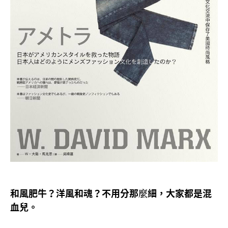
和風肥牛
洋風和魂
不用分那麼細
大家都是混
？
？
，
血兒。