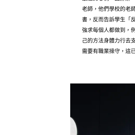
老師
他們學校的老
，
書
反而告訴學生「
，
強求每個人都做到
，
己的方法身體力行去
需要有職業操守
這
，