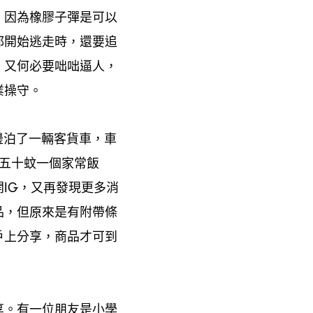
因為橡膠子彈是可以
，
都開始逃走時
還要追
，
又何必要咄咄逼人
，
，
業操守。
邊泊了一輛客貨車
車
，
五十蚊一個家常飯
開
又再發現更多消
IG，
品
但原來是有附帶條
，
戶上分享
商品才可到
，
享。有一位朋友是小學