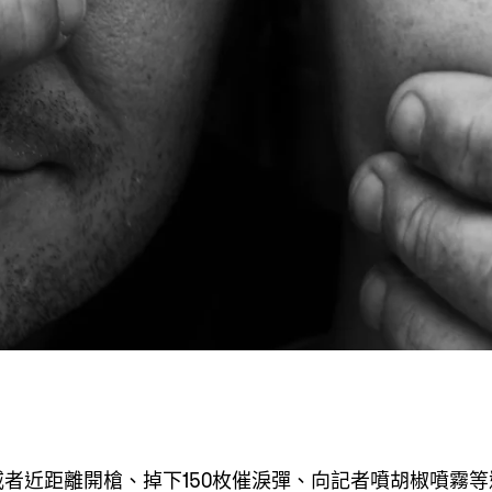
威者近距離開槍、掉下
枚催淚彈、向記者噴胡椒噴霧等
150