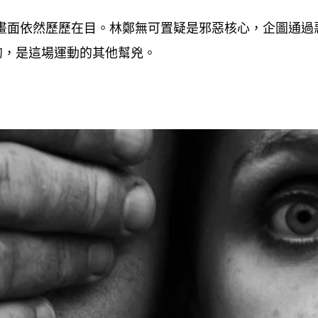
畫面依然歷歷在目。林鄭無可置疑是邪惡核心
企圖通過
，
的
是這場運動的其他幫兇。
，