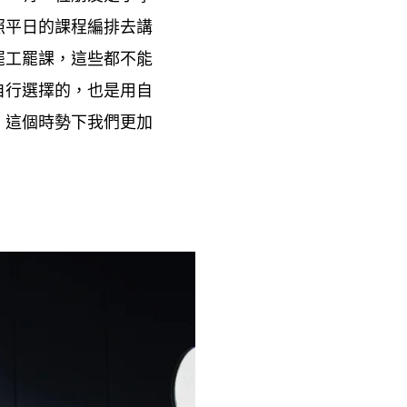
照平日的課程編排去講
罷工罷課
這些都不能
，
自行選擇的
也是用自
，
這個時勢下我們更加
，