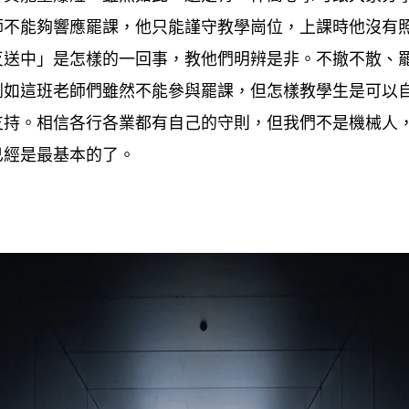
師不能夠響應罷課
他只能謹守教學崗位
上課時他沒有
，
，
反送中」是怎樣的一回事
教他們明辨是非。不撤不散、
，
例如這班老師們雖然不能參與罷課
但怎樣教學生是可以
，
支持。相信各行各業都有自己的守則
但我們不是機械人
，
已經是最基本的了。