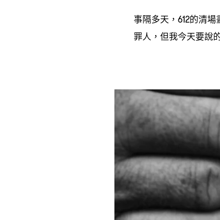
事隔多天
的清場
，612
罪人
但我今天要說
，