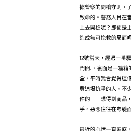
據警察的開槍守則
，
致命的。警務人員在
上去開槍呢
即使是
？
造成無可挽救的局面
號當天
經過一番
12
，
門開
裏面是一箱箱
.，
盒
平時我會覺得這
，
費這場抗爭的人。不
件的
想得到商品
──
手。惡念往往在考驗
最近的心情一直麻麻