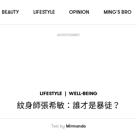
BEAUTY
LIFESTYLE
OPINION
MING'S BRO
ADVERTISEMENT
LIFESTYLE
|
WELL-BEING
紋身師張希敏
誰才是暴徒
：
？
Text by
Mirmanda