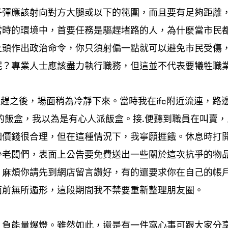
子彈應該射向對方大腿或以下的範圍
而且要有足夠距離
，
當時的環境中
首要任務是驅趕堵路的人
為什麼當市民
，
，
上頭作出政治命令
你只須射偏一點就可以避免市民受傷
，
呢
專業人士應該盡力執行職務
但這並不代表要犧牲職
？
，
驅趕之後
場面稍為冷靜下來。當時我在
附近流連
路
，
ifc
，
的飯盒
我以為是有心人派飯盒。接
便聽到職員在叫賣
，
.
，
個價錢很合理
但在這種情況下
我寧願捱餓。休息時打
，
，
少老闆們
表面上公告要免費送出一些關於這次抗爭的物
，
麻煩你請先到網店留言讚好
有的還要求你在自己的帳
，
，
面前無所遁形
這段期間我不禁要重新整理朋友圈。
，
負能量爆燈。雖然如此
還是有一件窩心事可跟大家分
，
，