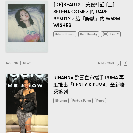
美麗神話
上
(DE)BEAUTY：
(
)
的
SELENA GOMEZ
RARE
給「野獸」的
BEAUTY，
WARM
WISHES
Selena Gomez
Rare Beauty
(DE)BEAUTY
FASHION
|
NEWS
17 Mar 2023
驚喜宣布攜手
再
RIHANNA
PUMA
度推出「
」全新聯
FENTY X PUMA
乘系列
Rihanna
Fenty x Puma
Puma