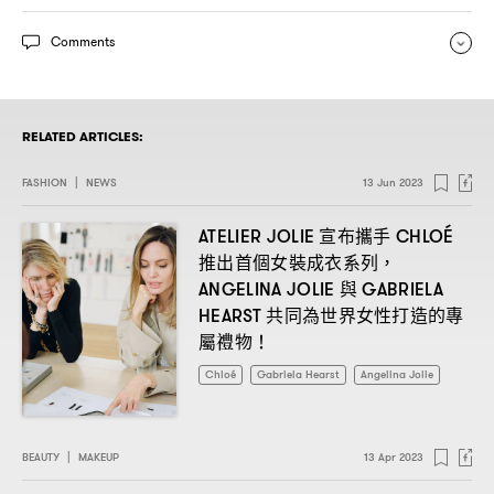
Comments
RELATED ARTICLES:
FASHION
|
NEWS
13 Jun 2023
宣布攜手
ATELIER JOLIE
CHLOÉ
推出首個女裝成衣系列
，
與
ANGELINA JOLIE
GABRIELA
共同為世界女性打造的專
HEARST
屬禮物
！
Chloé
Gabriela Hearst
Angelina Jolie
BEAUTY
|
MAKEUP
13 Apr 2023