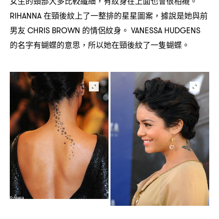
女生的頸部大多比較纖細
有紋身在上面也會很相襯。
，
在頸後紋上了一整排的星星圖案
據說是她與前
RIHANNA
，
男友
的情侶紋身。
CHRIS BROWN
VANESSA HUDGENS
的名字有蝴蝶的意思
所以她在頸後紋了一隻蝴蝶。
，