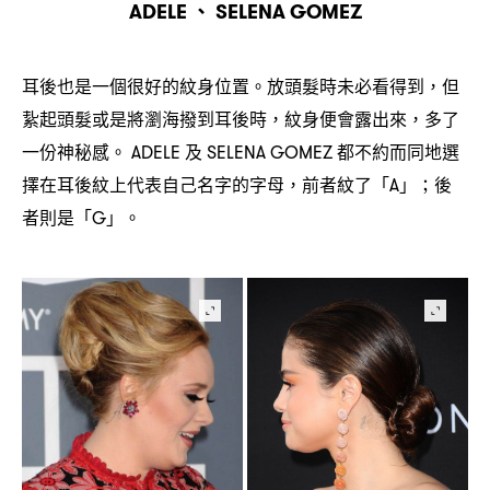
、
ADELE
SELENA GOMEZ
耳後也是一個很好的紋身位置。放頭髮時未必看得到
但
，
紥起頭髮或是將瀏海撥到耳後時
紋身便會露出來
多了
，
，
一份神秘感。
及
都不約而同地選
ADELE
SELENA GOMEZ
擇在耳後紋上代表自己名字的字母
前者紋了「
」
後
，
A
；
者則是「
」。
G