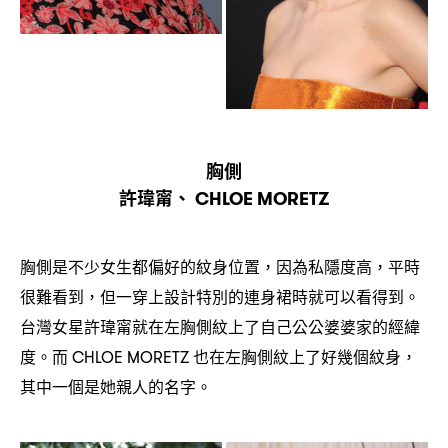
胸側
許瑋甯、
CHLOE MORETZ
胸側是不少女生都偏好的紋身位置
因為私隱度高
平時
，
，
很難看到
但一穿上設計特別的連身裙時就可以看得到。
，
台灣女星許瑋甯就在左胸側紋上了自己公公婆婆家的經緯
度。而
也在左胸側紋上了好幾個紋身
CHLOE MORETZ
，
其中一個是她親人的名字。