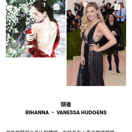
頸後
、
RIHANNA
VANESSA HUDGENS