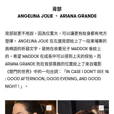
背部
、
ANGELINA JOLIE
ARIANA GRANDE
背部就更不用說
因為位置大
可以讓更有紋身都有地方
，
，
發揮。
在左邊背部紋上了一段柬埔寨的
ANGELINA JOLIE
高棉語的祈禱文字
是她在收養兒子
後紋上
，
MADDOX
的
希望
在成長中可以得到上天的保佑。而
，
MADDOX
則在背部靠肩的位置紋上了來自電影
ARIANA GRANDE
《楚門的世界》中的一句台詞
「
：
IN CASE I DON’T SEE YA
: GOOD AFTERNOON, GOOD EVENING, AND GOOD
」。
NIGHT !