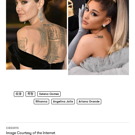
紋身
秀智
Selena Gomez
Rihanna
Angelina Jolie
Ariana Grande
CREDITS
Image Courtesy of the Internet