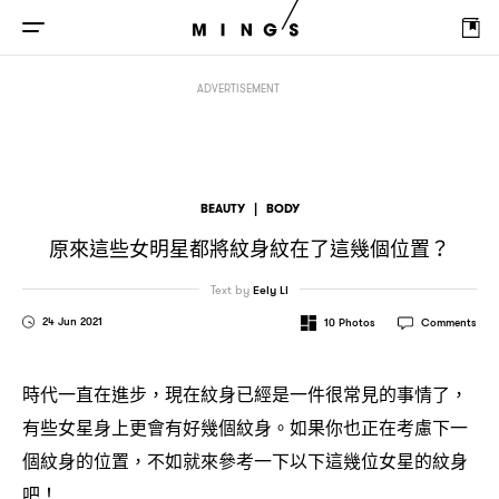
原來這些女明星都將紋身紋在了這幾個位置
？
ADVERTISEMENT
BEAUTY
|
BODY
原來這些女明星都將紋身紋在了這幾個位置
？
Text by
Eely Li
24 Jun 2021
10
Photos
Comments
時代一直在進步
現在紋身已經是一件很常見的事情了
，
，
有些女星身上更會有好幾個紋身。如果你也正在考慮下一
個紋身的位置
不如就來參考一下以下這幾位女星的紋身
，
吧
！